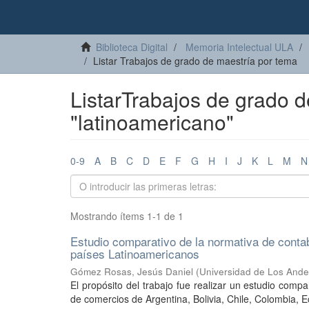
Biblioteca Digital
Memoria Intelectual ULA
Listar Trabajos de grado de maestría por tema
ListarTrabajos de grado 
"latinoamericano"
0-9
A
B
C
D
E
F
G
H
I
J
K
L
M
N
Mostrando ítems 1-1 de 1
Estudio comparativo de la normativa de contab
países Latinoamericanos
Gómez Rosas, Jesús Daniel
(
Universidad de Los Ande
El propósito del trabajo fue realizar un estudio comp
de comercios de Argentina, Bolivia, Chile, Colombia, E