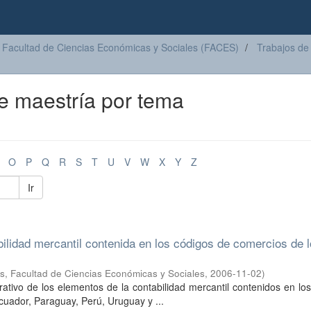
Facultad de Ciencias Económicas y Sociales (FACES)
Trabajos de
de maestría por tema
O
P
Q
R
S
T
U
V
W
X
Y
Z
Ir
ilidad mercantil contenida en los códigos de comercios de 
s, Facultad de Ciencias Económicas y Sociales
,
2006-11-02
)
arativo de los elementos de la contabilidad mercantil contenidos en lo
cuador, Paraguay, Perú, Uruguay y ...