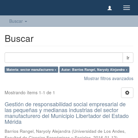
Camb
naveg
Buscar
Buscar
Ir
Materia: sector manufacturero ×
Autor: Barrios Rangel, Naryoly Alejandra ×
Mostrar filtros avanzados
Mostrando ítems 1-1 de 1
Gestión de responsabilidad social empresarial de
las pequeñas y medianas industrias del sector
manufacturero del Municipio Libertador del Estado
Mérida
Barrios Rangel, Naryoly Alejandra
(
Universidad de Los Andes,
Facultad de Ciencias Económicas y Sociales
,
2016-01-12
)