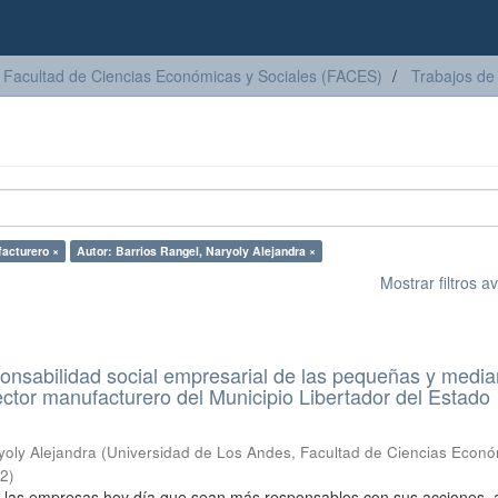
Facultad de Ciencias Económicas y Sociales (FACES)
Trabajos de
facturero ×
Autor: Barrios Rangel, Naryoly Alejandra ×
Mostrar filtros 
onsabilidad social empresarial de las pequeñas y medi
sector manufacturero del Municipio Libertador del Estado
yoly Alejandra
(
Universidad de Los Andes, Facultad de Ciencias Econó
12
)
a las empresas hoy día que sean más responsables con sus acciones, a