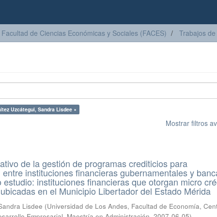
Facultad de Ciencias Económicas y Sociales (FACES)
Trabajos de
ítez Uzcátegui, Sandra Lisdee ×
Mostrar filtros 
ativo de la gestión de programas crediticios para
entre instituciones financieras gubernamentales y banc
 estudio: instituciones financieras que otorgan micro cré
bicadas en el Municipio Libertador del Estado Mérida
 Sandra Lisdee
(
Universidad de Los Andes, Facultad de Economía, Cen
esarrollo Empresarial, Maestría en Administración
,
2007-06-05
)