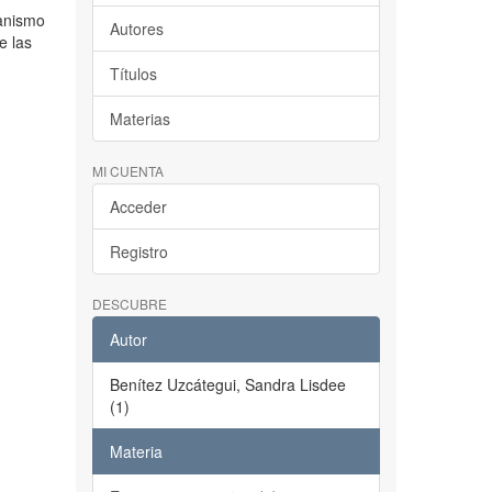
canismo
Autores
e las
Títulos
Materias
MI CUENTA
Acceder
Registro
DESCUBRE
Autor
Benítez Uzcátegui, Sandra Lisdee
(1)
Materia