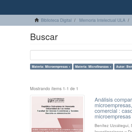
Biblioteca Digital
Memoria Intelectual ULA
Buscar
Materia: Microempresas ×
Materia: Microfinanzas ×
Autor: Ben
Mostrando ítems 1-1 de 1
Análisis compar
microempresas, 
comercial : caso
microempresas u
Benítez Uzcátegui,
Investigaciones y D