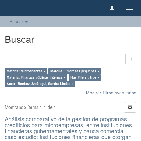
Camb
naveg
Buscar
Buscar
Ir
Materia: Microfinanzas ×
Materia: Empresas pequeñas ×
Materia: Finanzas públicas internas ×
Has File(s): true ×
Autor: Benítez Uzcátegui, Sandra Lisdee ×
Mostrar filtros avanzados
Mostrando ítems 1-1 de 1
Análisis comparativo de la gestión de programas
crediticios para microempresas, entre instituciones
financieras gubernamentales y banca comercial :
caso estudio: instituciones financieras que otorgan