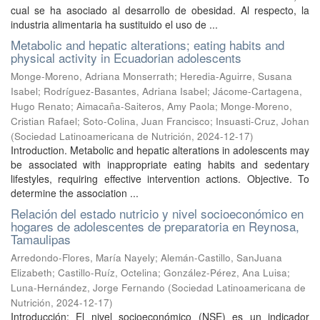
cual se ha asociado al desarrollo de obesidad. Al respecto, la
industria alimentaria ha sustituido el uso de ...
Metabolic and hepatic alterations; eating habits and
physical activity in Ecuadorian adolescents
Monge-Moreno, Adriana Monserrath
;
Heredia-Aguirre, Susana
Isabel
;
Rodríguez-Basantes, Adriana Isabel
;
Jácome-Cartagena,
Hugo Renato
;
Aimacaña-Saiteros, Amy Paola
;
Monge-Moreno,
Cristian Rafael
;
Soto-Colina, Juan Francisco
;
Insuasti-Cruz, Johan
(
Sociedad Latinoamericana de Nutrición
,
2024-12-17
)
Introduction. Metabolic and hepatic alterations in adolescents may
be associated with inappropriate eating habits and sedentary
lifestyles, requiring effective intervention actions. Objective. To
determine the association ...
Relación del estado nutricio y nivel socioeconómico en
hogares de adolescentes de preparatoria en Reynosa,
Tamaulipas
Arredondo-Flores, María Nayely
;
Alemán-Castillo, SanJuana
Elizabeth
;
Castillo-Ruíz, Octelina
;
González-Pérez, Ana Luisa
;
Luna-Hernández, Jorge Fernando
(
Sociedad Latinoamericana de
Nutrición
,
2024-12-17
)
Introducción: El nivel socioeconómico (NSE) es un indicador