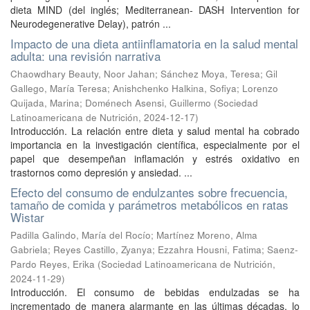
dieta MIND (del inglés; Mediterranean- DASH Intervention for
Neurodegenerative Delay), patrón ...
Impacto de una dieta antiinflamatoria en la salud mental
adulta: una revisión narrativa
Chaowdhary Beauty, Noor Jahan
;
Sánchez Moya, Teresa
;
Gil
Gallego, María Teresa
;
Anishchenko Halkina, Sofiya
;
Lorenzo
Quijada, Marina
;
Doménech Asensi, Guillermo
(
Sociedad
Latinoamericana de Nutrición
,
2024-12-17
)
Introducción. La relación entre dieta y salud mental ha cobrado
importancia en la investigación científica, especialmente por el
papel que desempeñan inflamación y estrés oxidativo en
trastornos como depresión y ansiedad. ...
Efecto del consumo de endulzantes sobre frecuencia,
tamaño de comida y parámetros metabólicos en ratas
Wistar
Padilla Galindo, María del Rocío
;
Martínez Moreno, Alma
Gabriela
;
Reyes Castillo, Zyanya
;
Ezzahra Housni, Fatima
;
Saenz-
Pardo Reyes, Erika
(
Sociedad Latinoamericana de Nutrición
,
2024-11-29
)
Introducción. El consumo de bebidas endulzadas se ha
incrementado de manera alarmante en las últimas décadas, lo