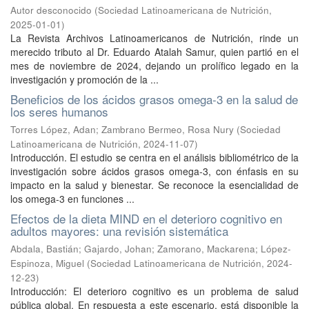
Autor desconocido
(
Sociedad Latinoamericana de Nutrición
,
2025-01-01
)
La Revista Archivos Latinoamericanos de Nutrición, rinde un
merecido tributo al Dr. Eduardo Atalah Samur, quien partió en el
mes de noviembre de 2024, dejando un prolífico legado en la
investigación y promoción de la ...
Beneficios de los ácidos grasos omega-3 en la salud de
los seres humanos
Torres López, Adan
;
Zambrano Bermeo, Rosa Nury
(
Sociedad
Latinoamericana de Nutrición
,
2024-11-07
)
Introducción. El estudio se centra en el análisis bibliométrico de la
investigación sobre ácidos grasos omega-3, con énfasis en su
impacto en la salud y bienestar. Se reconoce la esencialidad de
los omega-3 en funciones ...
Efectos de la dieta MIND en el deterioro cognitivo en
adultos mayores: una revisión sistemática
Abdala, Bastián
;
Gajardo, Johan
;
Zamorano, Mackarena
;
López-
Espinoza, Miguel
(
Sociedad Latinoamericana de Nutrición
,
2024-
12-23
)
Introducción: El deterioro cognitivo es un problema de salud
pública global. En respuesta a este escenario, está disponible la