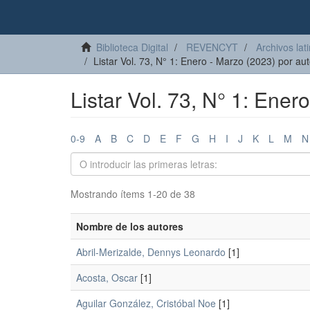
Biblioteca Digital
REVENCYT
Archivos lat
Listar Vol. 73, N° 1: Enero - Marzo (2023) por aut
Listar Vol. 73, N° 1: Ener
0-9
A
B
C
D
E
F
G
H
I
J
K
L
M
N
Mostrando ítems 1-20 de 38
Nombre de los autores
Abril-Merizalde, Dennys Leonardo
[1]
Acosta, Oscar
[1]
Aguilar González, Cristóbal Noe
[1]