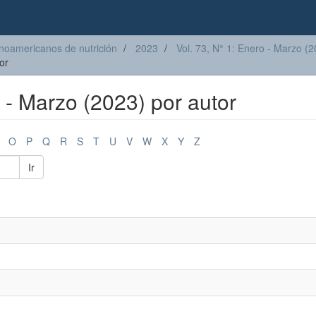
inoamericanos de nutrición
2023
Vol. 73, N° 1: Enero - Marzo (
or
o - Marzo (2023) por autor
O
P
Q
R
S
T
U
V
W
X
Y
Z
Ir