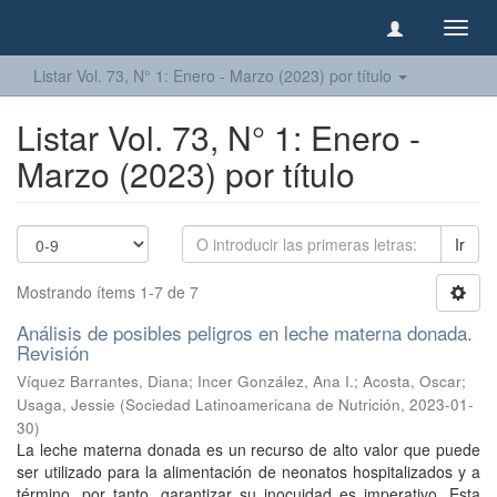
Camb
naveg
Listar Vol. 73, N° 1: Enero - Marzo (2023) por título
Listar Vol. 73, N° 1: Enero -
Marzo (2023) por título
Ir
Mostrando ítems 1-7 de 7
Análisis de posibles peligros en leche materna donada.
Revisión
Víquez Barrantes, Diana
;
Incer González, Ana I.
;
Acosta, Oscar
;
Usaga, Jessie
(
Sociedad Latinoamericana de Nutrición
,
2023-01-
30
)
La leche materna donada es un recurso de alto valor que puede
ser utilizado para la alimentación de neonatos hospitalizados y a
término, por tanto, garantizar su inocuidad es imperativo. Esta