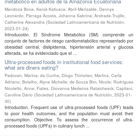
metabólico en adultos de la Amazonía Ecuatoriana
Mendoza Bone, Kenia Katiusca
;
Abril-Merizalde, Dennys
Leonardo
;
Párraga Acosta, Johanna Sabrina
;
Andrade-Trujillo,
Catherine Alexandra
(
Sociedad Latinoamericana de Nutrición
,
2023-01-24
)
Introducción. El Síndrome Metabólico (SM) comprende un
conjunto de factores de riesgo cardiometabólico representado por
obesidad central, dislipidemia, hipertensión arterial y glucosa
alterada, se ha evidenciado que el ...
Ultra-processed foods in institutional food services:
what are diners eating?
Padovan, Marina
;
da Cunha, Diogo Thimoteo
;
Martins, Carla
Adriano
;
Botelho, Alyne Michelle
;
de Souza Bim, Nicole
;
Rodrigues
Nicoletto, Anne
;
Fiates, Giovanna Medeiros Rataichesck
;
Capitani,
Caroline Dário
(
Sociedad Latinoamericana de Nutrición
,
2023-01-
30
)
Introduction. Frequent use of ultra-processed foods (UPF) leads
to poor health outcomes, and the population must avoid their
consumption. Objective. To assess the occurrence of ultra-
processed foods (UPFs) in culinary lunch ...