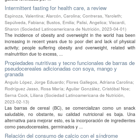
Intermittent fasting for health care, a review
Espinoza, Valentina
;
Alarcón, Carolina
;
Contreras, Yaroleth
;
Sepúlveda, Fabiana
;
Bustos, Emilia
;
Palisi, Angelica
;
Viscardi,
Sharon
(
Sociedad Latinoamericana de Nutrición
,
2023-04-01
)
The incidence of obesity and overweight in the world has been
increasing in recent years due to poor diet and lack of physical
activity; people suffering obesity and overweight, related with
malnutrition due to excess, ...
Propiedades nutritivas y tecno funcionales de barras de
pseudocereales adicionadas con soya, mango y
granada
Angulo López, Jorge Eduardo
;
Flores Gallegos, Adriana Carolina
;
Rodríguez Jasso, Rosa María
;
Aguilar González, Cristóbal Noe
;
Serna Cock, Liliana
(
Sociedad Latinoamericana de Nutrición
,
2023-02-13
)
Las barras de cereal (BC), se comercializan como un snack
saludable, no obstante, su calidad nutricional es baja. Una
alternativa para mejorar esto, es la incorporación de ingredientes
como pseudocereales, germinados y ...
Relación del consumo de calcio con el síndrome