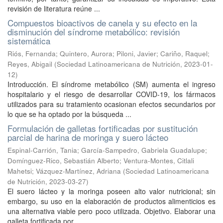
revisión de literatura reúne ...
Compuestos bioactivos de canela y su efecto en la
disminución del síndrome metabólico: revisión
sistemática
Riós, Fernanda
;
Quintero, Aurora
;
Piloni, Javier
;
Cariño, Raquel
;
Reyes, Abigail
(
Sociedad Latinoamericana de Nutrición
,
2023-01-
12
)
Introducción. El síndrome metabólico (SM) aumenta el ingreso
hospitalario y el riesgo de desarrollar COVID-19, los fármacos
utilizados para su tratamiento ocasionan efectos secundarios por
lo que se ha optado por la búsqueda ...
Formulación de galletas fortificadas por sustitución
parcial de harina de moringa y suero lácteo
Espinal-Carrión, Tania
;
García-Sampedro, Gabriela Guadalupe
;
Domínguez-Rico, Sebastián Alberto
;
Ventura-Montes, Citlali
Mahetsi
;
Vázquez-Martínez, Adriana
(
Sociedad Latinoamericana
de Nutrición
,
2023-03-27
)
El suero lácteo y la moringa poseen alto valor nutricional; sin
embargo, su uso en la elaboración de productos alimenticios es
una alternativa viable pero poco utilizada. Objetivo. Elaborar una
galleta fortificada por ...