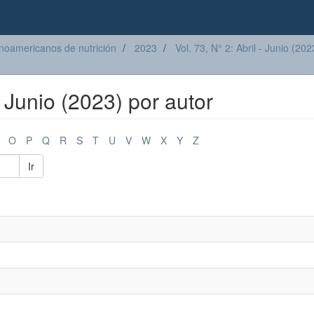
inoamericanos de nutrición
2023
Vol. 73, N° 2: Abril - Junio (202
 - Junio (2023) por autor
O
P
Q
R
S
T
U
V
W
X
Y
Z
Ir