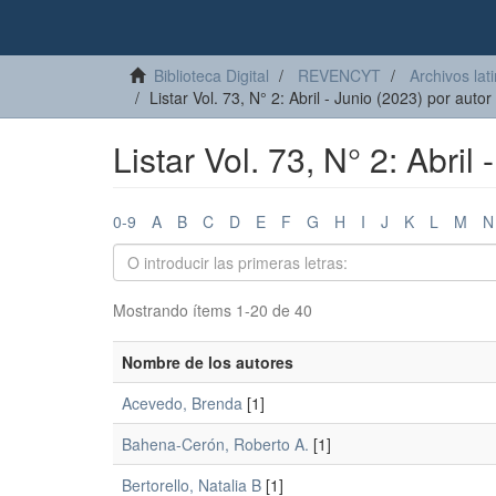
Biblioteca Digital
REVENCYT
Archivos lat
Listar Vol. 73, N° 2: Abril - Junio (2023) por autor
Listar Vol. 73, N° 2: Abril
0-9
A
B
C
D
E
F
G
H
I
J
K
L
M
N
Mostrando ítems 1-20 de 40
Nombre de los autores
Acevedo, Brenda
[1]
Bahena-Cerón, Roberto A.
[1]
Bertorello, Natalia B
[1]