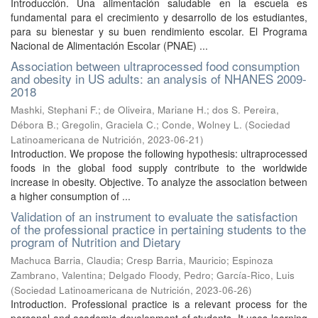
Introducción. Una alimentación saludable en la escuela es
fundamental para el crecimiento y desarrollo de los estudiantes,
para su bienestar y su buen rendimiento escolar. El Programa
Nacional de Alimentación Escolar (PNAE) ...
Association between ultraprocessed food consumption
and obesity in US adults: an analysis of NHANES 2009-
2018
Mashki, Stephani F.
;
de Oliveira, Mariane H.
;
dos S. Pereira,
Débora B.
;
Gregolin, Graciela C.
;
Conde, Wolney L.
(
Sociedad
Latinoamericana de Nutrición
,
2023-06-21
)
Introduction. We propose the following hypothesis: ultraprocessed
foods in the global food supply contribute to the worldwide
increase in obesity. Objective. To analyze the association between
a higher consumption of ...
Validation of an instrument to evaluate the satisfaction
of the professional practice in pertaining students to the
program of Nutrition and Dietary
Machuca Barria, Claudia
;
Cresp Barria, Mauricio
;
Espinoza
Zambrano, Valentina
;
Delgado Floody, Pedro
;
García-Rico, Luis
(
Sociedad Latinoamericana de Nutrición
,
2023-06-26
)
Introduction. Professional practice is a relevant process for the