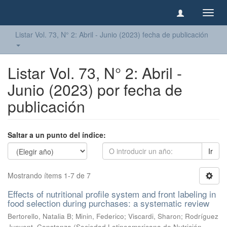
Camb
naveg
Listar Vol. 73, N° 2: Abril - Junio (2023) fecha de publicación
Listar Vol. 73, N° 2: Abril -
Junio (2023) por fecha de
publicación
Saltar a un punto del índice:
Ir
Mostrando ítems 1-7 de 7
Effects of nutritional profile system and front labeling in
food selection during purchases: a systematic review
Bertorello, Natalia B
;
Minin, Federico
;
Viscardi, Sharon
;
Rodríguez
Junyent, Constanza
(
Sociedad Latinoamericana de Nutrición
,