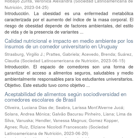
Robayo Zurita, Verónica Alexandra
(
Sociedad Latinoamericana de
Nutrición
,
2023-04-25
)
Introducción. La obesidad es una enfermedad metabólica
caracterizada por el aumento del índice de la masa corporal. El
riesgo de obesidad depende de factores ambientales, del estilo
de vida y de la presencia de variantes ...
Calidad nutricional e impacto en medio ambiente por los
insumos de un comedor universitario en Uruguay
Strasburg, Virgilio J.
;
Prattes, Gabriela
;
Acevedo, Brenda
;
Suárez,
Claudia
(
Sociedad Latinoamericana de Nutrición
,
2023-06-15
)
Introducción. El espacio de comedores son una forma de
garantizar el acceso a alimentos seguros, saludables y medio
ambientalmente responsables para los estudiantes universitarios.
Objetivo. Este estudio tuvo como objetivo ...
Aceptabilidad de alimentos según sociodiversidad en
comedores escolares de Brasil
Oliveira, Luciana Dias de
;
Seabra, Larissa Mont’Alverne Jucá
;
Solans, Andrea Mónica
;
Galvão Bacurau Pinheiro, Liana
;
Lima da
Silva, Vanuska
;
Hendler, Vanessa Magnus
;
Gomez Kopper,
Agnes
;
Ruiz, Eliziane Nicolodi Francescato
(
Sociedad
Latinoamericana de Nutrición
,
2023-06-20
)