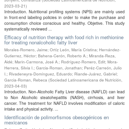
2023-03-21
)
Introduction. Nutritional profiling systems (NPS) are mainly used
in front-end labeling policies in order to make the purchase and
consumption choice conscious and healthy. Objetive. This study
systematically reviewed ...
Efficacy of nutrition therapy with food rich in methionine
for treating nonalcoholic fatty liver
Morales-Romero, Jaime
;
Ortíz León, María Cristina
;
Hernández-
Gutierrez, Héctor
;
Bahena-Cerón, Roberto A.
;
Miranda-Reza,
Aidé
;
Marin-Carmona, José A.
;
Rodríguez-Romero, Edit
;
Mora-
Herrera, Silvia I.
;
Garcia-Roman, Jonathan
;
Peréz-Carreón, Julio
I.
;
Rivadeneyra-Domínguez, Eduardo
;
Riande-Juárez, Gabriel
;
Garcia-Roman, Rebeca
(
Sociedad Latinoamericana de Nutrición
,
2023-04-03
)
Introduction. Non-Alcoholic Fatty Liver disease (NAFLD) can lead
to Non Alcoholic steatohepatitis (NASH), cirrhosis, and liver
cancer. The treatment for NAFLD involves modification of caloric
intake and physical activity. ...
Identificación de polimorfismos obesogénicos en
mexicanos