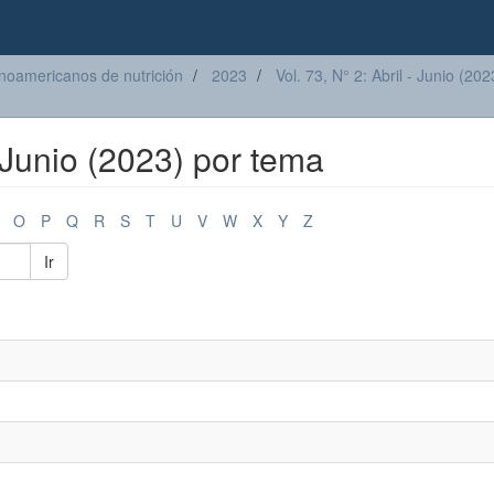
inoamericanos de nutrición
2023
Vol. 73, N° 2: Abril - Junio (202
- Junio (2023) por tema
O
P
Q
R
S
T
U
V
W
X
Y
Z
Ir