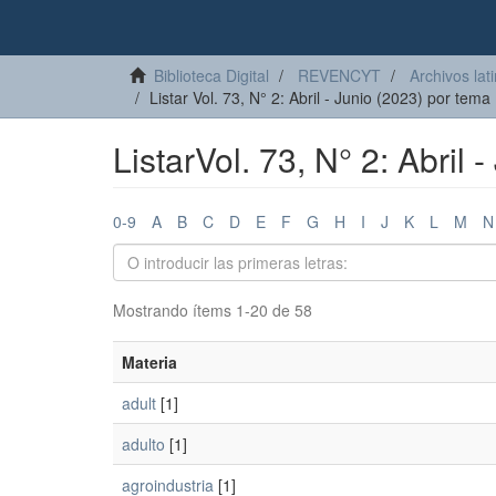
Biblioteca Digital
REVENCYT
Archivos lat
Listar Vol. 73, N° 2: Abril - Junio (2023) por tema
ListarVol. 73, N° 2: Abril 
0-9
A
B
C
D
E
F
G
H
I
J
K
L
M
N
Mostrando ítems 1-20 de 58
Materia
adult
[1]
adulto
[1]
agroindustria
[1]