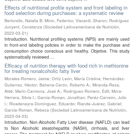
Effects of nutritional profile system and front labeling in
food selection during purchases: a systematic review
Bertorello, Natalia B
;
Minin, Federico
;
Viscardi, Sharon
;
Rodríguez
Junyent, Constanza
(
Sociedad Latinoamericana de Nutrición
,
2023-03-21
)
Introduction. Nutritional profiling systems (NPS) are mainly used
in front-end labeling policies in order to make the purchase and
consumption choice conscious and healthy. Objetive. This study
systematically reviewed ...
Efficacy of nutrition therapy with food rich in methionine
for treating nonalcoholic fatty liver
Morales-Romero, Jaime
;
Ortíz León, María Cristina
;
Hernández-
Gutierrez, Héctor
;
Bahena-Cerón, Roberto A.
;
Miranda-Reza,
Aidé
;
Marin-Carmona, José A.
;
Rodríguez-Romero, Edit
;
Mora-
Herrera, Silvia I.
;
Garcia-Roman, Jonathan
;
Peréz-Carreón, Julio
I.
;
Rivadeneyra-Domínguez, Eduardo
;
Riande-Juárez, Gabriel
;
Garcia-Roman, Rebeca
(
Sociedad Latinoamericana de Nutrición
,
2023-04-03
)
Introduction. Non-Alcoholic Fatty Liver disease (NAFLD) can lead
to Non Alcoholic steatohepatitis (NASH), cirrhosis, and liver