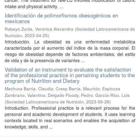
cancer. The treatment for NAFLD involves modification of caloric
intake and physical activity. ...
Identificación de polimorfismos obesogénicos en
mexicanos
Robayo Zurita, Verónica Alexandra
(
Sociedad Latinoamericana de
Nutrición
,
2023-04-25
)
Introducción. La obesidad es una enfermedad metabólica
caracterizada por el aumento del índice de la masa corporal. El
riesgo de obesidad depende de factores ambientales, del estilo
de vida y de la presencia de variantes ...
Validation of an instrument to evaluate the satisfaction
of the professional practice in pertaining students to the
program of Nutrition and Dietary
Machuca Barria, Claudia
;
Cresp Barria, Mauricio
;
Espinoza
Zambrano, Valentina
;
Delgado Floody, Pedro
;
García-Rico, Luis
(
Sociedad Latinoamericana de Nutrición
,
2023-06-26
)
Introduction. Professional practice is a relevant process for the
personal and academic development of students. It uses learning
contexts located in real scenarios and enables the acquisition of
knowledge, skills, and ...