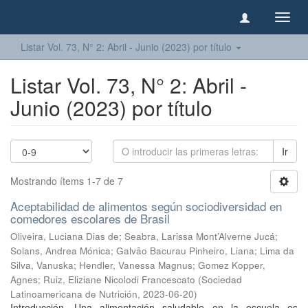
Camb
naveg
Listar Vol. 73, N° 2: Abril - Junio (2023) por título
Listar Vol. 73, N° 2: Abril -
Junio (2023) por título
Ir
Mostrando ítems 1-7 de 7
Aceptabilidad de alimentos según sociodiversidad en
comedores escolares de Brasil
Oliveira, Luciana Dias de
;
Seabra, Larissa Mont’Alverne Jucá
;
Solans, Andrea Mónica
;
Galvão Bacurau Pinheiro, Liana
;
Lima da
Silva, Vanuska
;
Hendler, Vanessa Magnus
;
Gomez Kopper,
Agnes
;
Ruiz, Eliziane Nicolodi Francescato
(
Sociedad
Latinoamericana de Nutrición
,
2023-06-20
)
Introducción. Una alimentación saludable en la escuela es