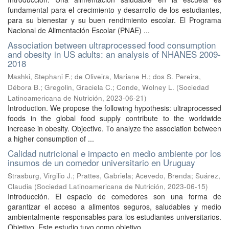
fundamental para el crecimiento y desarrollo de los estudiantes,
para su bienestar y su buen rendimiento escolar. El Programa
Nacional de Alimentación Escolar (PNAE) ...
Association between ultraprocessed food consumption
and obesity in US adults: an analysis of NHANES 2009-
2018
Mashki, Stephani F.
;
de Oliveira, Mariane H.
;
dos S. Pereira,
Débora B.
;
Gregolin, Graciela C.
;
Conde, Wolney L.
(
Sociedad
Latinoamericana de Nutrición
,
2023-06-21
)
Introduction. We propose the following hypothesis: ultraprocessed
foods in the global food supply contribute to the worldwide
increase in obesity. Objective. To analyze the association between
a higher consumption of ...
Calidad nutricional e impacto en medio ambiente por los
insumos de un comedor universitario en Uruguay
Strasburg, Virgilio J.
;
Prattes, Gabriela
;
Acevedo, Brenda
;
Suárez,
Claudia
(
Sociedad Latinoamericana de Nutrición
,
2023-06-15
)
Introducción. El espacio de comedores son una forma de
garantizar el acceso a alimentos seguros, saludables y medio
ambientalmente responsables para los estudiantes universitarios.
Objetivo. Este estudio tuvo como objetivo ...