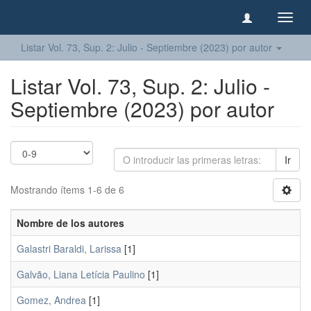
Camb
naveg
Listar Vol. 73, Sup. 2: Julio - Septiembre (2023) por autor
Listar Vol. 73, Sup. 2: Julio -
Septiembre (2023) por autor
Ir
Mostrando ítems 1-6 de 6
Nombre de los autores
Galastri Baraldi, Larissa
[1]
Galvão, Liana Letícia Paulino
[1]
Gomez, Andrea
[1]