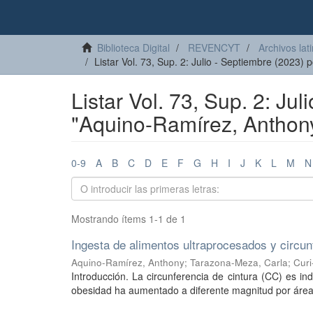
Biblioteca Digital
REVENCYT
Archivos lat
Listar Vol. 73, Sup. 2: Julio - Septiembre (2023) p
Listar Vol. 73, Sup. 2: Ju
"Aquino-Ramírez, Anthon
0-9
A
B
C
D
E
F
G
H
I
J
K
L
M
N
Mostrando ítems 1-1 de 1
Ingesta de alimentos ultraprocesados y circun
Aquino-Ramírez, Anthony
;
Tarazona-Meza, Carla
;
Curi
Introducción. La circunferencia de cintura (CC) es in
obesidad ha aumentado a diferente magnitud por área d