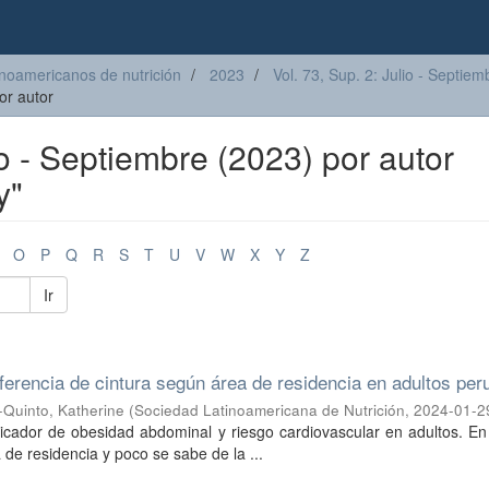
inoamericanos de nutrición
2023
Vol. 73, Sup. 2: Julio - Septie
or autor
lio - Septiembre (2023) por autor
y"
O
P
Q
R
S
T
U
V
W
X
Y
Z
Ir
ferencia de cintura según área de residencia en adultos pe
-Quinto, Katherine
(
Sociedad Latinoamericana de Nutrición
,
2024-01-2
dicador de obesidad abdominal y riesgo cardiovascular en adultos. En
e residencia y poco se sabe de la ...