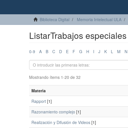
Biblioteca Digital
Memoria Intelectual ULA
ListarTrabajos especiale
0-9
A
B
C
D
E
F
G
H
I
J
K
L
M
N
Mostrando ítems 1-20 de 32
Materia
Rapport
[1]
Razonamiento complejo
[1]
Realización y Difusión de Videos
[1]