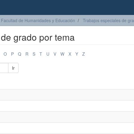
Facultad de Humanidades y Educación
Trabajos especiales de gr
s de grado por tema
O
P
Q
R
S
T
U
V
W
X
Y
Z
Ir