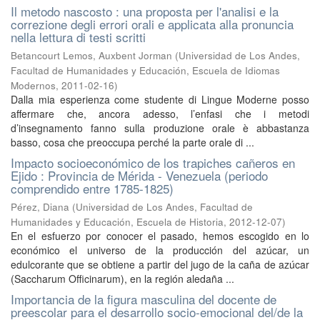
Il metodo nascosto : una proposta per l'analisi e la
correzione degli errori orali e applicata alla pronuncia
nella lettura di testi scritti
Betancourt Lemos, Auxbent Jorman
(
Universidad de Los Andes,
Facultad de Humanidades y Educación, Escuela de Idiomas
Modernos
,
2011-02-16
)
Dalla mia esperienza come studente di Lingue Moderne posso
affermare che, ancora adesso, l’enfasi che i metodi
d’insegnamento fanno sulla produzione orale è abbastanza
basso, cosa che preoccupa perché la parte orale di ...
Impacto socioeconómico de los trapiches cañeros en
Ejido : Provincia de Mérida - Venezuela (periodo
comprendido entre 1785-1825)
Pérez, Diana
(
Universidad de Los Andes, Facultad de
Humanidades y Educación, Escuela de Historia
,
2012-12-07
)
En el esfuerzo por conocer el pasado, hemos escogido en lo
económico el universo de la producción del azúcar, un
edulcorante que se obtiene a partir del jugo de la caña de azúcar
(Saccharum Officinarum), en la región aledaña ...
Importancia de la figura masculina del docente de
preescolar para el desarrollo socio-emocional del/de la