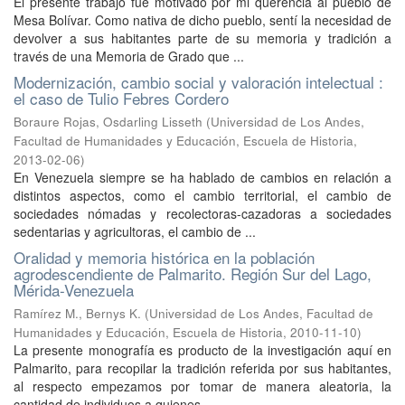
El presente trabajo fue motivado por mi querencia al pueblo de
Mesa Bolívar. Como nativa de dicho pueblo, sentí la necesidad de
devolver a sus habitantes parte de su memoria y tradición a
través de una Memoria de Grado que ...
Modernización, cambio social y valoración intelectual :
el caso de Tulio Febres Cordero
Boraure Rojas, Osdarling Lisseth
(
Universidad de Los Andes,
Facultad de Humanidades y Educación, Escuela de Historia
,
2013-02-06
)
En Venezuela siempre se ha hablado de cambios en relación a
distintos aspectos, como el cambio territorial, el cambio de
sociedades nómadas y recolectoras-cazadoras a sociedades
sedentarias y agricultoras, el cambio de ...
Oralidad y memoria histórica en la población
agrodescendiente de Palmarito. Región Sur del Lago,
Mérida-Venezuela
Ramírez M., Bernys K.
(
Universidad de Los Andes, Facultad de
Humanidades y Educación, Escuela de Historia
,
2010-11-10
)
La presente monografía es producto de la investigación aquí en
Palmarito, para recopilar la tradición referida por sus habitantes,
al respecto empezamos por tomar de manera aleatoria, la
cantidad de individuos a quienes ...