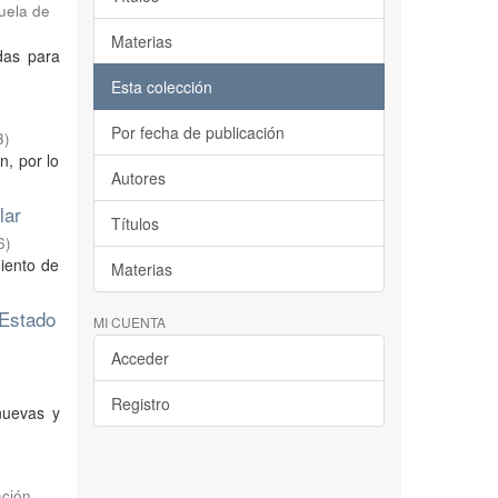
uela de
Materias
adas para
Esta colección
Por fecha de publicación
3
)
n, por lo
Autores
lar
Títulos
6
)
miento de
Materias
 Estado
MI CUENTA
Acceder
Registro
nuevas y
ación