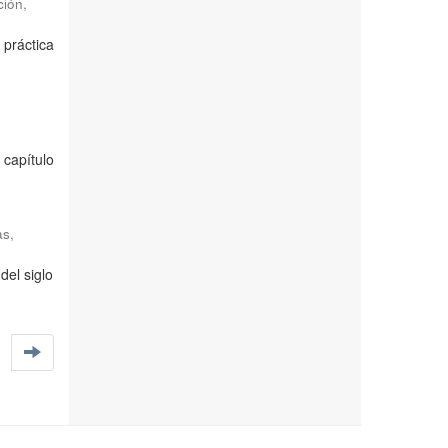
ión,
 práctica
 capítulo
as
,
del siglo