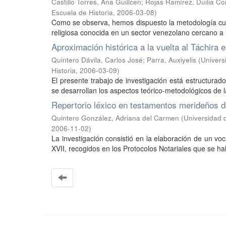
Castillo Torres, Ana Guillcen
;
Rojas Ramírez, Duilia C
Escuela de Historia
,
2006-03-08
)
Como se observa, hemos dispuesto la metodología cualita
religiosa conocida en un sector venezolano cercano a 
Aproximación histórica a la vuelta al Táchira 
Quintero Dávila, Carlos José
;
Parra, Auxiyelis
(
Univers
Historia
,
2006-03-09
)
El presente trabajo de investigación está estructurado
se desarrollan los aspectos teórico-metodológicos de la
Repertorio léxico en testamentos merideños de
Quintero González, Adriana del Carmen
(
Universidad 
2006-11-02
)
La investigación consistió en la elaboración de un 
XVII, recogidos en los Protocolos Notariales que se hal