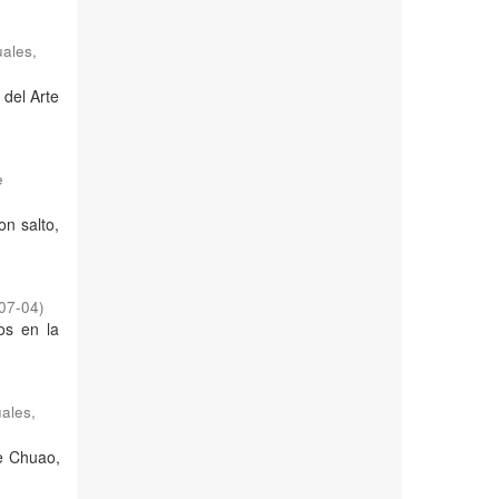
ales,
 del Arte
e
on salto,
07-04
)
os en la
uales
,
de Chuao,