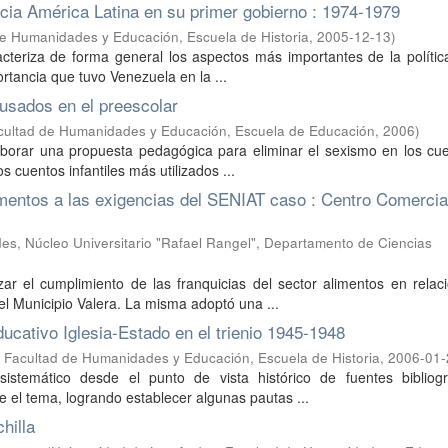
acia América Latina en su primer gobierno : 1974-1979
de Humanidades y Educación, Escuela de Historia
,
2005-12-13
)
acteriza de forma general los aspectos más importantes de la polític
rtancia que tuvo Venezuela en la ...
usados en el preescolar
cultad de Humanidades y Educación, Escuela de Educación
,
2006
)
laborar una propuesta pedagógica para eliminar el sexismo en los cu
s cuentos infantiles más utilizados ...
imentos a las exigencias del SENIAT caso : Centro Comercia
es, Núcleo Universitario "Rafael Rangel", Departamento de Ciencias
ar el cumplimiento de las franquicias del sector alimentos en relac
l Municipio Valera. La misma adoptó una ...
ducativo Iglesia-Estado en el trienio 1945-1948
 Facultad de Humanidades y Educación, Escuela de Historia
,
2006-01-
istemático desde el punto de vista histórico de fuentes bibliogr
e el tema, logrando establecer algunas pautas ...
hilla