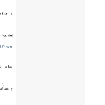
a interna
entos del
l Plaza
ión a las
27
)
áficas y