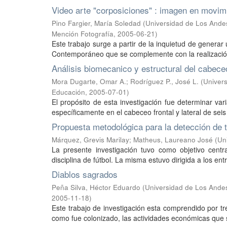
Video arte "corposiciones" : imagen en movimie
Pino Fargier, María Soledad
(
Universidad de Los Ande
Mención Fotografía
,
2005-06-21
)
Este trabajo surge a partir de la inquietud de generar
Contemporáneo que se complemente con la realización 
Análisis biomecanico y estructural del cabeceo
Mora Dugarte, Omar A.
;
Rodríguez P., José L.
(
Univer
Educación
,
2005-07-01
)
El propósito de esta investigación fue determinar va
específicamente en el cabeceo frontal y lateral de seis 
Propuesta metodológica para la detección de ta
Márquez, Grevis Marilay
;
Matheus, Laureano José
(
Un
La presente investigación tuvo como objetivo centr
disciplina de fútbol. La misma estuvo dirigida a los e
Diablos sagrados
Peña Silva, Héctor Eduardo
(
Universidad de Los Ande
2005-11-18
)
Este trabajo de investigación esta comprendido por tr
como fue colonizado, las actividades económicas que se