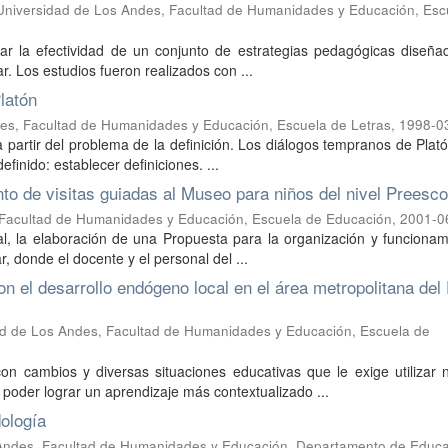
Universidad de Los Andes, Facultad de Humanidades y Educación, Esc
inar la efectividad de un conjunto de estrategias pedagógicas diseñ
r. Los estudios fueron realizados con ...
Platón
es, Facultad de Humanidades y Educación, Escuela de Letras
,
1998-0
a partir del problema de la definición. Los diálogos tempranos de Plató
efinido: establecer definiciones. ...
to de visitas guiadas al Museo para niños del nivel Preesco
 Facultad de Humanidades y Educación, Escuela de Educación
,
2001-0
pal, la elaboración de una Propuesta para la organización y funciona
r, donde el docente y el personal del ...
on el desarrollo endógeno local en el área metropolitana del
ad de Los Andes, Facultad de Humanidades y Educación, Escuela de
n cambios y diversas situaciones educativas que le exige utilizar 
oder lograr un aprendizaje más contextualizado ...
dología
Andes, Facultad de Humanidades y Educación, Departamento de Educ