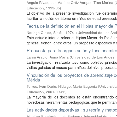
Angulo Rivas, Luz Marina
;
Ortíz Vargas, Tilsa Marina
(
Educación
,
1993-05
)
El objetivo de la presente investigación fue determ
facilitar la noción de átomo en niños de edad preescola
Teoría de la definición en el Hipias mayor de 
Noriega Olmos, Simón, 1974-
(
Universidad de Los And
Este estudio intenta releer el Hipias Mayor de Platón 
general, tienen, entre otros, un propósito específico y d
Propuesta para la organización y funcionamien
Lanni Araujo, Anna María
(
Universidad de Los Andes,
La investigación realizada tuvo como objetivo princi
visitas guiadas al museo para niños del nivel preescola
Vinculación de los proyectos de aprendizaje c
Mérida
Torres, Iván Dario
;
Hidalgo, María Eugenia
(
Universid
Educación
,
2001-09-22
)
La mayoría de los docentes se están encontrando co
novedosas herramientas pedagógicas que le permitan p
Las actividades deportivas : su teoría y meto
Montilva Escalante, Luis Enrique
(
Universidad de Los 