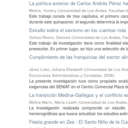
La política exterior de Carlos Andrés Pérez h
Molina, Yumery
(
Universidad de Los Andes, Facultad 
Este trabajo consta de tres capítulos, el primero car
durante este quinquenio; el segundo determina la impo
Estudio sobre el sexismo en los cuentos más 
Ochoa Rivero, Desireé
(
Universidad de Los Andes, Fa
Este trabajo de investigación tiene como finalidad e
preescolar. En primer lugar, se hizo una selección de lo
Cumplimiento de las franquicias del sector al
Jérez Lobo, Johana Elizabeth
(
Universidad de Los And
Económicas Administrativas y Contables
,
2006
)
La presente investigación tuvo como propósito analiz
exigencias del SENIAT en el Centro Comercial Plaza de
La transición Medina-Gallegos y el conflicto e
Molina Marín, María Lizeth
(
Universidad de Los Andes,
La investigación realizada comprende un estudio s
hemerográficas que busca actualizar los estudios sobr
Fiesta grande en Zea : El Santo Niño de la Cuc