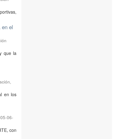
ortivas,
 en el
ción
y que la
ación
,
l en los
05-06-
ARTE, con