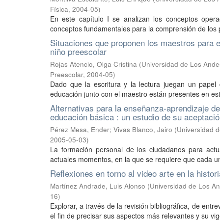
Física
,
2004-05
)
En este capítulo I se analizan los conceptos opera
conceptos fundamentales para la comprensión de los p
Situaciones que proponen los maestros para es
niño preescolar
Rojas Atencio, Olga Cristina
(
Universidad de Los Ande
Preescolar
,
2004-05
)
Dado que la escritura y la lectura juegan un pape
educación junto con el maestro están presentes en est
Alternativas para la enseñanza-aprendizaje de
educación básica : un estudio de su aceptació
Pérez Mesa, Ender
;
Vivas Blanco, Jairo
(
Universidad 
2005-05-03
)
La formación personal de los ciudadanos para actua
actuales momentos, en la que se requiere que cada un
Reflexiones en torno al video arte en la histo
Martínez Andrade, Luis Alonso
(
Universidad de Los A
16
)
Explorar, a través de la revisión bibliográfica, de ent
el fin de precisar sus aspectos más relevantes y su v