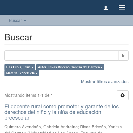
Camb
naveg
Buscar
Buscar
Ir
Has File(s): true ×
Autor: Rivas Briceño, Yanitza del Carmen ×
Materia: Venezuela ×
Mostrar filtros avanzados
Mostrando ítems 1-1 de 1
El docente rural como promotor y garante de los
derechos del niño y la niña de educación
preescolar
Quintero Avendaño, Gabriela Andreína
;
Rivas Briceño, Yanitza
del Carmen
(
Universidad de Los Andes, Facultad de