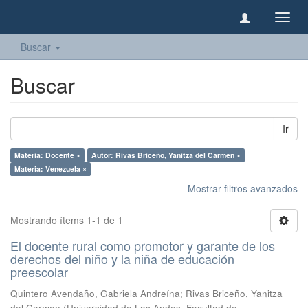
Camb
naveg
Buscar
Buscar
Ir
Materia: Docente ×
Autor: Rivas Briceño, Yanitza del Carmen ×
Materia: Venezuela ×
Mostrar filtros avanzados
Mostrando ítems 1-1 de 1
El docente rural como promotor y garante de los
derechos del niño y la niña de educación
preescolar
Quintero Avendaño, Gabriela Andreína
;
Rivas Briceño, Yanitza
del Carmen
(
Universidad de Los Andes, Facultad de