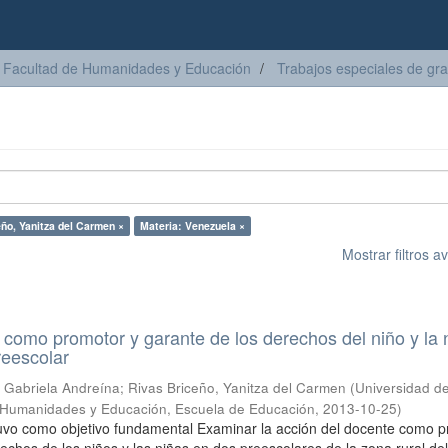
Facultad de Humanidades y Educación
Trabajos especiales de gr
ño, Yanitza del Carmen ×
Materia: Venezuela ×
Mostrar filtros 
l como promotor y garante de los derechos del niño y la 
reescolar
 Gabriela Andreína
;
Rivas Briceño, Yanitza del Carmen
(
Universidad d
 Humanidades y Educación, Escuela de Educación
,
2013-10-25
)
tuvo como objetivo fundamental Examinar la acción del docente como 