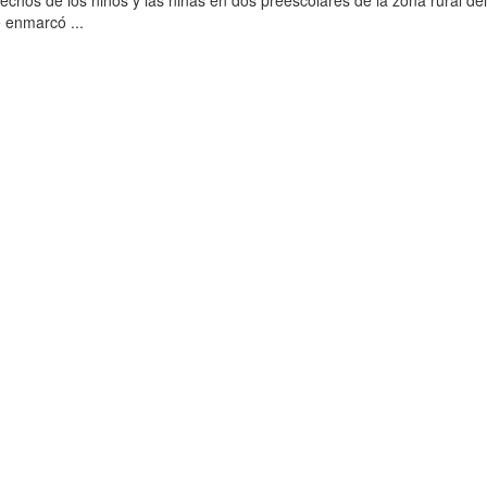
rechos de los niños y las niñas en dos preescolares de la zona rural de
 enmarcó ...