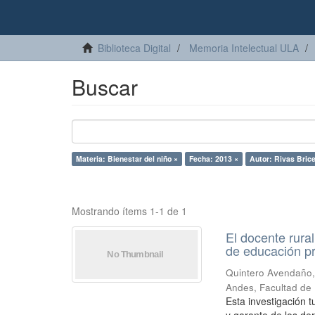
Biblioteca Digital
Memoria Intelectual ULA
Buscar
Materia: Bienestar del niño ×
Fecha: 2013 ×
Autor: Rivas Brice
Mostrando ítems 1-1 de 1
El docente rura
de educación p
Quintero Avendaño,
Andes, Facultad de
Esta investigación 