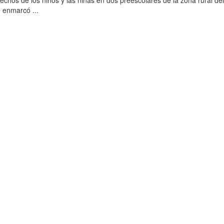
rechos de los niños y las niñas en dos preescolares de la zona rural de
 enmarcó ...