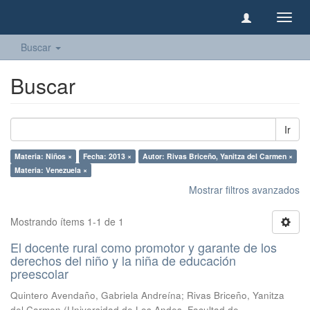
Camb
naveg
Buscar
Buscar
Ir
Materia: Niños ×
Fecha: 2013 ×
Autor: Rivas Briceño, Yanitza del Carmen ×
Materia: Venezuela ×
Mostrar filtros avanzados
Mostrando ítems 1-1 de 1
El docente rural como promotor y garante de los
derechos del niño y la niña de educación
preescolar
Quintero Avendaño, Gabriela Andreína
;
Rivas Briceño, Yanitza
del Carmen
(
Universidad de Los Andes, Facultad de