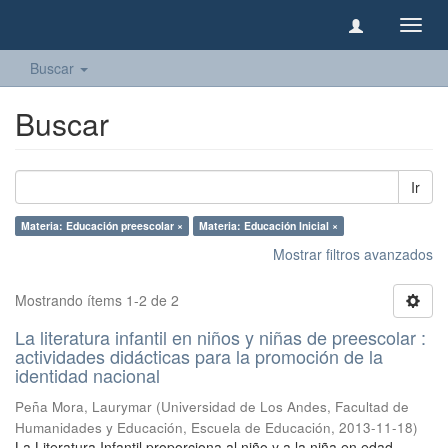
Camb
naveg
Buscar
Buscar
Ir
Materia: Educación preescolar ×
Materia: Educación Inicial ×
Mostrar filtros avanzados
Mostrando ítems 1-2 de 2
La literatura infantil en niños y niñas de preescolar :
actividades didácticas para la promoción de la
identidad nacional
Peña Mora, Laurymar
(
Universidad de Los Andes, Facultad de
Humanidades y Educación, Escuela de Educación
,
2013-11-18
)
La Literatura Infantil proporciona al niño y a la niña en edad