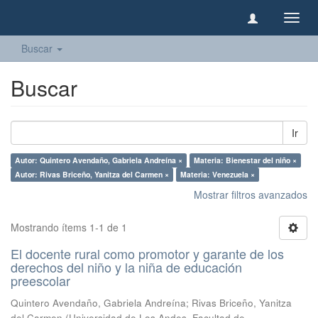
Camb
naveg
Buscar
Buscar
Ir
Autor: Quintero Avendaño, Gabriela Andreína ×
Materia: Bienestar del niño ×
Autor: Rivas Briceño, Yanitza del Carmen ×
Materia: Venezuela ×
Mostrar filtros avanzados
Mostrando ítems 1-1 de 1
El docente rural como promotor y garante de los
derechos del niño y la niña de educación
preescolar
Quintero Avendaño, Gabriela Andreína
;
Rivas Briceño, Yanitza
del Carmen
(
Universidad de Los Andes, Facultad de