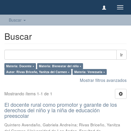
Camb
naveg
Buscar
Buscar
Ir
Materia: Docente ×
Materia: Bienestar del niño ×
Autor: Rivas Briceño, Yanitza del Carmen ×
Materia: Venezuela ×
Mostrar filtros avanzados
Mostrando ítems 1-1 de 1
El docente rural como promotor y garante de los
derechos del niño y la niña de educación
preescolar
Quintero Avendaño, Gabriela Andreína
;
Rivas Briceño, Yanitza
del Carmen
(
Universidad de Los Andes, Facultad de