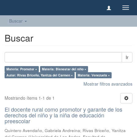
Camb
naveg
Buscar
Buscar
Ir
Materia: Promotor ×
Materia: Bienestar del niño ×
Autor: Rivas Briceño, Yanitza del Carmen ×
Materia: Venezuela ×
Mostrar filtros avanzados
Mostrando ítems 1-1 de 1
El docente rural como promotor y garante de los
derechos del niño y la niña de educación
preescolar
Quintero Avendaño, Gabriela Andreína
;
Rivas Briceño, Yanitza
del Carmen
(
Universidad de Los Andes, Facultad de