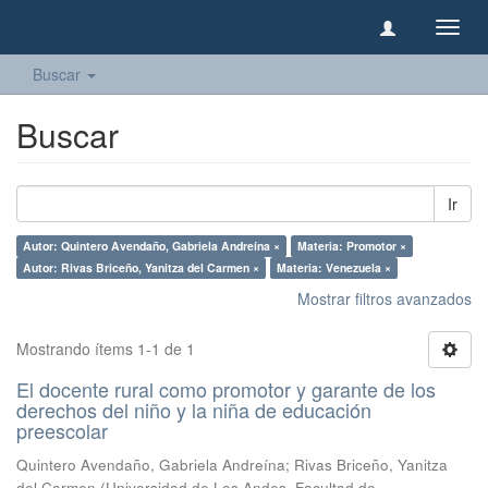
Camb
naveg
Buscar
Buscar
Ir
Autor: Quintero Avendaño, Gabriela Andreína ×
Materia: Promotor ×
Autor: Rivas Briceño, Yanitza del Carmen ×
Materia: Venezuela ×
Mostrar filtros avanzados
Mostrando ítems 1-1 de 1
El docente rural como promotor y garante de los
derechos del niño y la niña de educación
preescolar
Quintero Avendaño, Gabriela Andreína
;
Rivas Briceño, Yanitza
del Carmen
(
Universidad de Los Andes, Facultad de