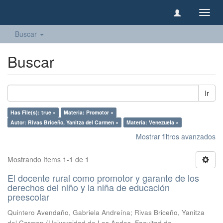
Camb
naveg
Buscar
Buscar
Ir
Has File(s): true ×
Materia: Promotor ×
Autor: Rivas Briceño, Yanitza del Carmen ×
Materia: Venezuela ×
Mostrar filtros avanzados
Mostrando ítems 1-1 de 1
El docente rural como promotor y garante de los
derechos del niño y la niña de educación
preescolar
Quintero Avendaño, Gabriela Andreína
;
Rivas Briceño, Yanitza
del Carmen
(
Universidad de Los Andes, Facultad de