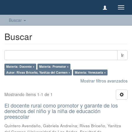
Camb
naveg
Buscar
Buscar
Ir
Materia: Docente ×
Materia: Promotor ×
Autor: Rivas Briceño, Yanitza del Carmen ×
Materia: Venezuela ×
Mostrar filtros avanzados
Mostrando ítems 1-1 de 1
El docente rural como promotor y garante de los
derechos del niño y la niña de educación
preescolar
Quintero Avendaño, Gabriela Andreína
;
Rivas Briceño, Yanitza
del Carmen
(
Universidad de Los Andes, Facultad de