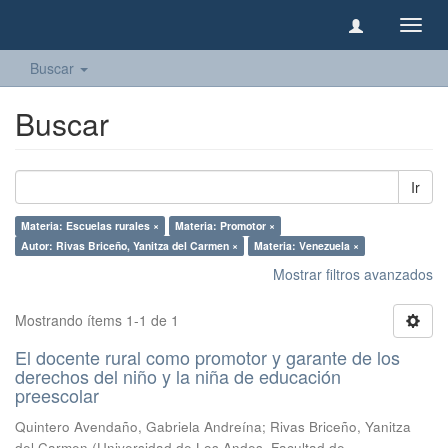
Camb
naveg
Buscar
Buscar
Ir
Materia: Escuelas rurales ×
Materia: Promotor ×
Autor: Rivas Briceño, Yanitza del Carmen ×
Materia: Venezuela ×
Mostrar filtros avanzados
Mostrando ítems 1-1 de 1
El docente rural como promotor y garante de los
derechos del niño y la niña de educación
preescolar
Quintero Avendaño, Gabriela Andreína
;
Rivas Briceño, Yanitza
del Carmen
(
Universidad de Los Andes, Facultad de