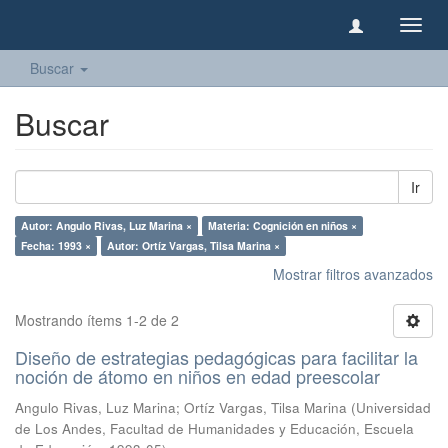
Camb
naveg
Buscar
Buscar
Ir
Autor: Angulo Rivas, Luz Marina ×
Materia: Cognición en niños ×
Fecha: 1993 ×
Autor: Ortíz Vargas, Tilsa Marina ×
Mostrar filtros avanzados
Mostrando ítems 1-2 de 2
Diseño de estrategias pedagógicas para facilitar la
noción de átomo en niños en edad preescolar
Angulo Rivas, Luz Marina
;
Ortíz Vargas, Tilsa Marina
(
Universidad
de Los Andes, Facultad de Humanidades y Educación, Escuela