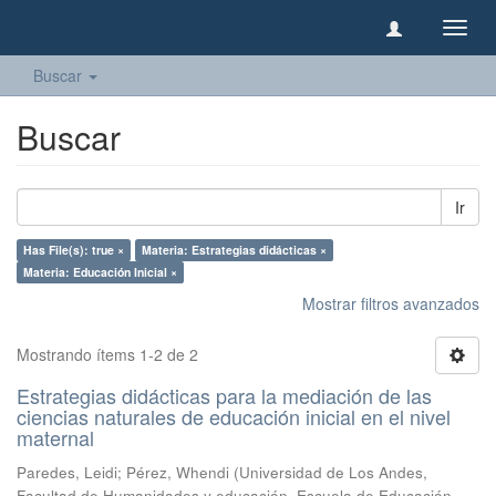
Camb
naveg
Buscar
Buscar
Ir
Has File(s): true ×
Materia: Estrategias didácticas ×
Materia: Educación Inicial ×
Mostrar filtros avanzados
Mostrando ítems 1-2 de 2
Estrategias didácticas para la mediación de las
ciencias naturales de educación inicial en el nivel
maternal
Paredes, Leidi
;
Pérez, Whendi
(
Universidad de Los Andes,
Facultad de Humanidades y educación, Escuela de Educación
,