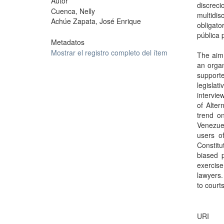
Autor
discreci
Cuenca, Nelly
multidi
Achúe Zapata, José Enrique
obligato
pública 
Metadatos
Mostrar el registro completo del ítem
The aim 
an organ
support
legislat
intervie
of Alter
trend o
Venezuel
users o
Constitu
biased 
exercise
lawyers.
to court
URI