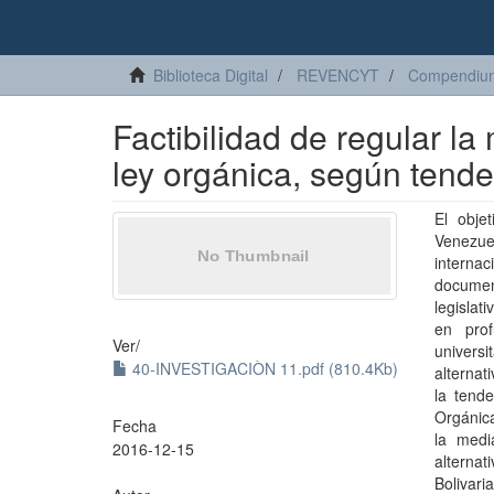
Biblioteca Digital
REVENCYT
Compendiu
Factibilidad de regular l
ley orgánica, según tende
El objet
Venezue
internac
documen
legislat
en prof
Ver/
univers
40-INVESTIGACIÒN 11.pdf (810.4Kb)
alternat
la tend
Orgánica
Fecha
la medi
2016-12-15
alternat
Bolivar