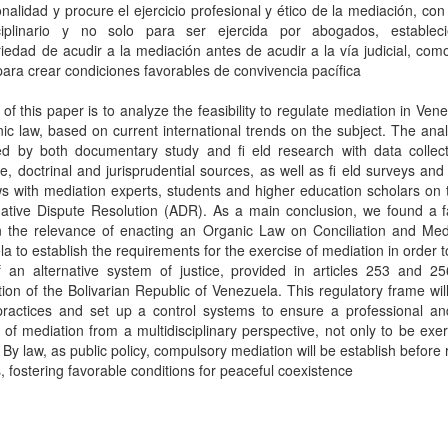
onalidad y procure el ejercicio profesional y ético de la mediación, con
sciplinario y no solo para ser ejercida por abogados, establec
riedad de acudir a la mediación antes de acudir a la vía judicial, como
para crear condiciones favorables de convivencia pacífica
of this paper is to analyze the feasibility to regulate mediation in Ven
ic law, based on current international trends on the subject. The ana
ed by both documentary study and fi eld research with data collec
ive, doctrinal and jurisprudential sources, as well as fi eld surveys and
ws with mediation experts, students and higher education scholars on t
native Dispute Resolution (ADR). As a main conclusion, we found a f
n the relevance of enacting an Organic Law on Conciliation and Medi
a to establish the requirements for the exercise of mediation in order t
f an alternative system of justice, provided in articles 253 and 25
tion of the Bolivarian Republic of Venezuela. This regulatory frame wil
practices and set up a control systems to ensure a professional and
 of mediation from a multidisciplinary perspective, not only to be exe
 By law, as public policy, compulsory mediation will be establish before 
s, fostering favorable conditions for peaceful coexistence