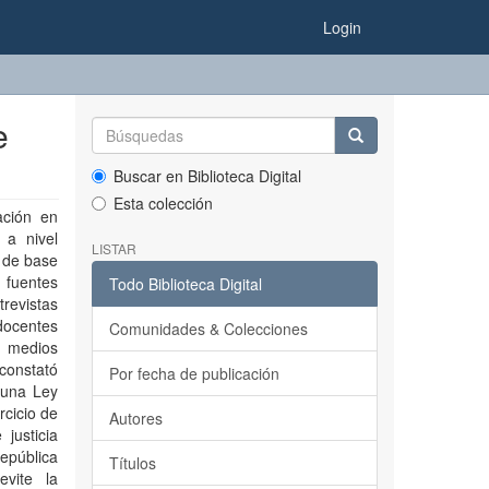
Login
e
Buscar en Biblioteca Digital
Esta colección
ación en
 a nivel
LISTAR
o de base
 fuentes
Todo Biblioteca Digital
trevistas
docentes
Comunidades & Colecciones
s medios
 constató
Por fecha de publicación
 una Ley
rcicio de
Autores
justicia
epública
Títulos
evite la