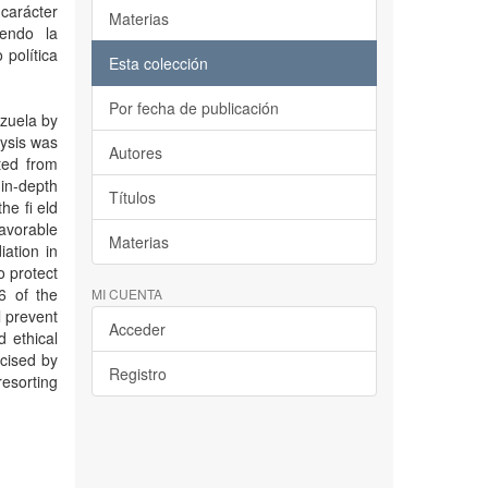
 carácter
Materias
iendo la
 política
Esta colección
Por fecha de publicación
ezuela by
lysis was
Autores
ted from
 in-depth
Títulos
he fi eld
avorable
Materias
ation in
o protect
6 of the
MI CUENTA
l prevent
Acceder
 ethical
rcised by
Registro
resorting