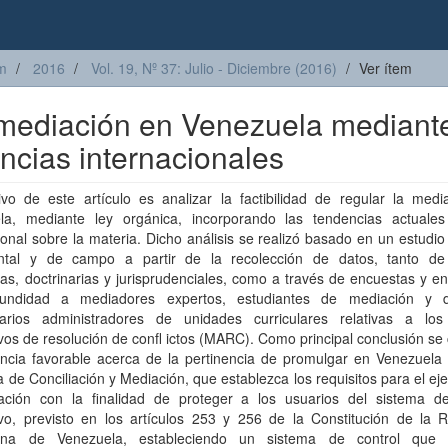
m
2016
Vol. 19, Nº 37: Julio - Diciembre (2016)
Ver ítem
a mediación en Venezuela mediant
ncias internacionales
ivo de este artículo es analizar la factibilidad de regular la medi
la, mediante ley orgánica, incorporando las tendencias actuales
ional sobre la materia. Dicho análisis se realizó basado en un estudi
tal y de campo a partir de la recolección de datos, tanto de
ivas, doctrinarias y jurisprudenciales, como a través de encuestas y en
undidad a mediadores expertos, estudiantes de mediación y 
itarios administradores de unidades curriculares relativas a lo
ivos de resolución de confl ictos (MARC). Como principal conclusión se
encia favorable acerca de la pertinencia de promulgar en Venezuela
 de Conciliación y Mediación, que establezca los requisitos para el eje
ación con la finalidad de proteger a los usuarios del sistema de 
ivo, previsto en los artículos 253 y 256 de la Constitución de la R
iana de Venezuela, estableciendo un sistema de control que 