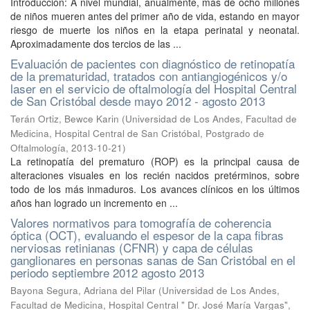
Introducción: A nivel mundial, anualmente, más de ocho millones
de niños mueren antes del primer año de vida, estando en mayor
riesgo de muerte los niños en la etapa perinatal y neonatal.
Aproximadamente dos tercios de las ...
Evaluación de pacientes con diagnóstico de retinopatía
de la prematuridad, tratados con antiangiogénicos y/o
laser en el servicio de oftalmología del Hospital Central
de San Cristóbal desde mayo 2012 - agosto 2013
Terán Ortiz, Bewce Karin
(
Universidad de Los Andes, Facultad de
Medicina, Hospital Central de San Cristóbal, Postgrado de
Oftalmología
,
2013-10-21
)
La retinopatía del prematuro (ROP) es la principal causa de
alteraciones visuales en los recién nacidos pretérminos, sobre
todo de los más inmaduros. Los avances clínicos en los últimos
años han logrado un incremento en ...
Valores normativos para tomografía de coherencia
óptica (OCT), evaluando el espesor de la capa fibras
nerviosas retinianas (CFNR) y capa de células
ganglionares en personas sanas de San Cristóbal en el
periodo septiembre 2012 agosto 2013
Bayona Segura, Adriana del Pilar
(
Universidad de Los Andes,
Facultad de Medicina, Hospital Central " Dr. José María Vargas",