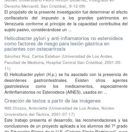
Derecho Mercantil, San Cristóbal,
,
9-12-09
)
El propósito de la presente investigación fue determinar el efecto
confiscatorio del impuesto a los grandes patrimonios en
Venezuela conforme al principio de la capacidad contributiva del
sujeto pasivo, considerándose un ...
Helicobacter pylori y anti-inflamatorios no esteroideos
como factores de riesgo para lesión gástrica en
pacientes con osteoartrosis
Sánchez Roa, Carlos Esteban
(
Universidad de Los Andes,
Facultad de Medicina, Hospital Central San Cristóbal
,
2001-05-
11
)
El Helicobacter pylori (H.p.) se ha asociado con la presencia de
desordenes gastrointestinales. Existen otros agentes
gastrolesivos como los medicamentos, especialmente
Antiinflamatorios no Esteroideos (AINES), usados en ...
Creación de textos a partir de las imágenes
Nitti Orozco, Antonietta
(
Universidad de Los Andes, Núcleo
Universitario del Táchira
,
2001-07-17
)
Este trabajo presenta el desarrollo, las recomendaciones y las
conclusiones de un proyecto aplicado a los alumnos del 7º grado
de Educación Básica de la U.E. "Colegio Simón Rodríguez", cuyo