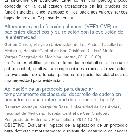
El síndrome del Eutiroideo Enfermo, es una patología poco
conocida; en la cual existen alteraciones en las pruebas de
función tiroidea, encontrándose en los pacientes valores séricos
bajos de tiroxina (T4), triyodotironina ...
Alteraciones en la función pulmonar (VEF1-CVF) en
pacientes diabéticos y su relación con la evolución de
la enfermedad
Guillén Conde, Marylee
(
Universidad de Los Andes, Facultad de
Medicina, Hospital Central de San Cristóbal Dr. José María
Vargas,Postgrado de Medicina Interna
,
2012-10-09
)
La Diabetes Mellitus es una enfermedad metabólica, en la cual el
pobre control, conlleva a complicaciones crónicas irreversibles.
La evaluación de la función pulmonar en pacientes diabéticos es
una necesidad para evidenciar ...
Aplicación de un protocolo para detectar
tempranamente displasia del desarrollo de cadera en
neonatos en una maternidad de un hospital tipo IV
Ramírez Montoya, Margarita Rosa
(
Universidad de Los Andes,
Facultad de Medicina, Hospital Central de San Cristóbal,
Postgrado de Pediatría y Puericultura
,
2012-10-16
)
OBJETIVO: Evaluar el impacto de la aplicación de un protocolo
para detectar tempranamente displasia del desarrollo de cadera