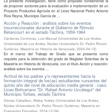
La presente investigación, tiene como propósito fundamental la
de proponer acciones para la evaluación e implementación de un
Proyecto Productivo Agrícola en el Liceo Nacional Pedro Antonio
Ríos Reyna, Municipio García de ...
Acción y Reacción : análisis sobre los eventos
insurreccionales durante el Gobierno de Rómulo
Betancourt en el estado Táchira, 1959-1964
Cárdenas Contreras, Luis Manuel
(
Universidad de Los Andes,
Universidad de Los Andes, Núcleo Universitario Dr. Pedro Rincón
Gutiérrez, Maestría en Historia de Venezuela
,
2024-04-12
)
En el marco del Trabajo de Grado que se presenta como
requisito para la obtención del grado de Magister Scientiae de la
Maestría en Historia de Venezuela, con el título Acción y reacción:
análisis sobre los eventos ...
Actitud de los padres y/o representantes hacia la
formación integral de los(as) estudiantes cursantes del
quinto año del nivel de educación media general : caso:
Liceo Bolivariano "Dr. Rafael Antonio Uzcátegui" del
Municipio Torbes, estado Táchira
Gómez Caballero, Alieba Yuleby
(
Universidad de Los Andes,
Núcleo Universitario Dr. Pedro Rincón Gutiérrez, Maestría en
Evaluación Educativa
,
2014-12-04
)