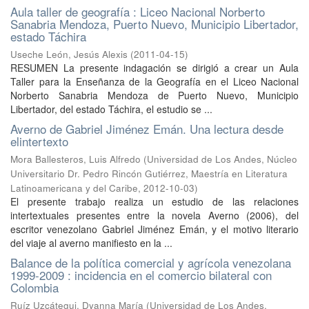
Aula taller de geografía : Liceo Nacional Norberto
Sanabria Mendoza, Puerto Nuevo, Municipio Libertador,
estado Táchira
Useche León, Jesús Alexis
(
2011-04-15
)
RESUMEN La presente indagación se dirigió a crear un Aula
Taller para la Enseñanza de la Geografía en el Liceo Nacional
Norberto Sanabria Mendoza de Puerto Nuevo, Municipio
Libertador, del estado Táchira, el estudio se ...
Averno de Gabriel Jiménez Emán. Una lectura desde
elintertexto
Mora Ballesteros, Luis Alfredo
(
Universidad de Los Andes, Núcleo
Universitario Dr. Pedro Rincón Gutiérrez, Maestría en Literatura
Latinoamericana y del Caribe
,
2012-10-03
)
El presente trabajo realiza un estudio de las relaciones
intertextuales presentes entre la novela Averno (2006), del
escritor venezolano Gabriel Jiménez Emán, y el motivo literario
del viaje al averno manifiesto en la ...
Balance de la política comercial y agrícola venezolana
1999-2009 : incidencia en el comercio bilateral con
Colombia
Ruíz Uzcátegui, Dyanna María
(
Universidad de Los Andes,