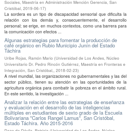
Sociales, Maestría en Administración Mención Gerencia, San
Cristóbal
,
2019-06-17
)
La sordera es un tipo de discapacidad sensorial que dificulta la
relación con los demás y, consecuentemente, el desarrollo
personal; se erige, en muchos contextos, como una barrera para
la comunicación con efectos ...
Algunas estrategias para fomentar la producción de
café orgánico en Rubio Municipio Junín del Estado
Táchira
Uribe Rojas, Ramón Mario
(
Universidad de Los Andes, Núcleo
Universitario Dr. Pedro Rincón Gutiérrez, Maestría en Fronteras e
Integración, San Cristóbal,
,
2018-02-23
)
A nivel mundial, las organizaciones no gubernamentales y las del
sector público, tienen su atención en las oportunidades de la
agricultura orgánica para combatir la pobreza en el ámbito rural.
En este sentido, la investigación ...
Analizar la relación entre las estrategias de enseñanza
y evaluación en el desarrollo de las inteligencias
múltiples en estudiantes de sexto grado de la Escuela
Bolivariana "Carlos Rangel Lamus", San Cristóbal,
Estado Táchira. Año 2015-2016
Daza de Dávila, Patricia
(
Universidad de Los Andes, Núcleo