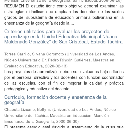
Mención Enseñanza de la Geografía, San Cristóbal
,
2008-06-20
)
RESUMEN El estudio tiene como objetivo general examinar las
estrategias didácticas que emplean los docentes de los sextos
grados del subsistema de educación primaria bolivariana en la
enseñanza de la geografía desde la ...
Criterios utilizados para evaluar los proyectos de
aprendizaje en la Unidad Educativa Municipal “Juana
Maldonado González” de San Cristóbal, Estado Táchira
Torres Carrillo, Silvana Coromoto
(
Universidad de Los Andes,
Núcleo Universitario Dr. Pedro Rincón Gutiérrez, Maestría en
Evaluación Educativa
,
2020-02-13
)
Los proyectos de aprendizaje deben ser evaluados bajo criterios
por el personal directivo y los docentes con función coordinador
de las escuelas, con el fin de mejorar la calidad y práctica
pedagógica y educativa del docente ...
Currículo, formación docente y enseñanza de la
geografía
Chapeta Lizcano, Betty E.
(
Universidad de Los Andes, Núcleo
Universitario del Táchira, Maestría en Educación. Mención
Enseñanza de la Geografía
,
2000-06-30
)
El presente estudio está dirigido al tratamiento de la crisis que