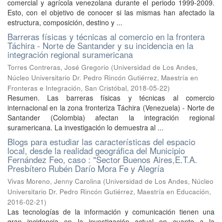
comercial y agrícola venezolana durante el periodo 1999-2009.
Esto, con el objetivo de conocer si las mismas han afectado la
estructura, composición, destino y ...
Barreras físicas y técnicas al comercio en la frontera
Táchira - Norte de Santander y su incidencia en la
integración regional suramericana
Torres Contreras, José Gregorio
(
Universidad de Los Andes,
Núcleo Universitario Dr. Pedro Rincón Gutiérrez, Maestría en
Fronteras e Integración, San Cristóbal
,
2018-05-22
)
Resumen. Las barreras físicas y técnicas al comercio
internacional en la zona fronteriza Táchira (Venezuela) - Norte de
Santander (Colombia) afectan la integración regional
suramericana. La investigación lo demuestra al ...
Blogs para estudiar las características del espacio
local, desde la realidad geográfica del Municipio
Fernández Feo, caso : "Sector Buenos Aires,E.T.A.
Presbítero Rubén Darío Mora Fe y Alegría
Vivas Moreno, Jenny Carolina
(
Universidad de Los Andes, Núcleo
Universitario Dr. Pedro Rincón Gutiérrez, Maestría en Educación
,
2016-02-21
)
Las tecnologías de la información y comunicación tienen una
gran incidencia en la investigación actual en cuanto a la