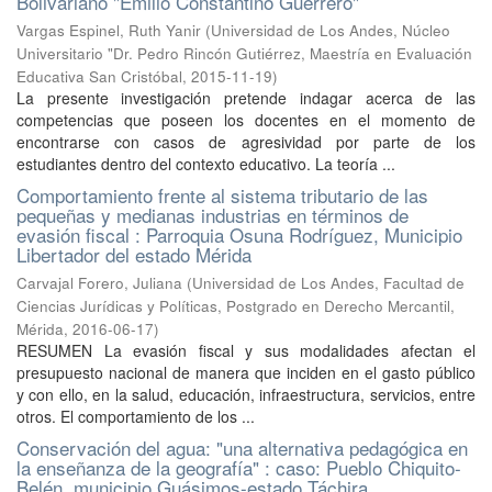
Bolivariano "Emilio Constantino Guerrero"
Vargas Espinel, Ruth Yanir
(
Universidad de Los Andes, Núcleo
Universitario "Dr. Pedro Rincón Gutiérrez, Maestría en Evaluación
Educativa San Cristóbal
,
2015-11-19
)
La presente investigación pretende indagar acerca de las
competencias que poseen los docentes en el momento de
encontrarse con casos de agresividad por parte de los
estudiantes dentro del contexto educativo. La teoría ...
Comportamiento frente al sistema tributario de las
pequeñas y medianas industrias en términos de
evasión fiscal : Parroquia Osuna Rodríguez, Municipio
Libertador del estado Mérida
Carvajal Forero, Juliana
(
Universidad de Los Andes, Facultad de
Ciencias Jurídicas y Políticas, Postgrado en Derecho Mercantil,
Mérida
,
2016-06-17
)
RESUMEN La evasión fiscal y sus modalidades afectan el
presupuesto nacional de manera que inciden en el gasto público
y con ello, en la salud, educación, infraestructura, servicios, entre
otros. El comportamiento de los ...
Conservación del agua: "una alternativa pedagógica en
la enseñanza de la geografía" : caso: Pueblo Chiquito-
Belén, municipio Guásimos-estado Táchira