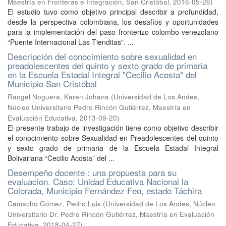
Maestría en Fronteras e Integración, San Cristóbal
,
2016-05-26
)
El estudio tuvo como objetivo principal describir a profundidad,
desde la perspectiva colombiana, los desafíos y oportunidades
para la implementación del paso fronterizo colombo-venezolano
“Puente Internacional Las Tienditas”. ...
Descripción del conocimiento sobre sexualidad en
preadolescentes del quinto y sexto grado de primaria
en la Escuela Estadal Integral "Cecilio Acosta" del
Municipio San Cristóbal
Rangel Noguera, Karen Johana
(
Universidad de Los Andes,
Núcleo Universitario Pedro Rincón Gutiérrez, Maestría en
Evaluación Educativa
,
2013-09-20
)
El presente trabajo de investigación tiene como objetivo describir
el conocimiento sobre Sexualidad en Preadolescentes del quinto
y sexto grado de primaria de la Escuela Estadal Integral
Bolivariana “Cecilio Acosta” del ...
Desempeño docente : una propuesta para su
evaluacion. Caso: Unidad Educativa Nacional la
Colorada, Municipio Fernández Feo, estado Táchira
Camacho Gómez, Pedro Luis
(
Universidad de Los Andes, Núcleo
Universitario Dr. Pedro Rincón Gutiérrez, Maestría en Evaluación
Educativa
,
2018-04-27
)