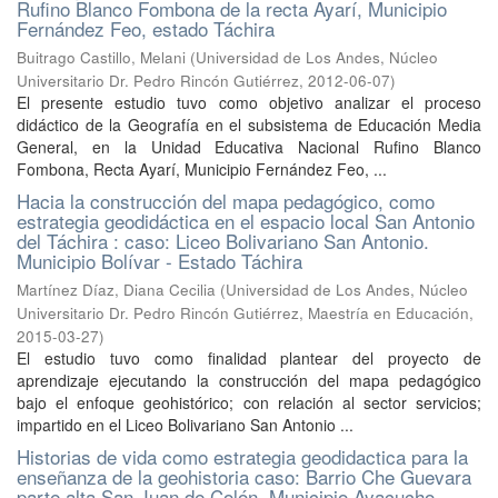
Rufino Blanco Fombona de la recta Ayarí, Municipio
Fernández Feo, estado Táchira
Buitrago Castillo, Melani
(
Universidad de Los Andes, Núcleo
Universitario Dr. Pedro Rincón Gutiérrez
,
2012-06-07
)
El presente estudio tuvo como objetivo analizar el proceso
didáctico de la Geografía en el subsistema de Educación Media
General, en la Unidad Educativa Nacional Rufino Blanco
Fombona, Recta Ayarí, Municipio Fernández Feo, ...
Hacia la construcción del mapa pedagógico, como
estrategia geodidáctica en el espacio local San Antonio
del Táchira : caso: Liceo Bolivariano San Antonio.
Municipio Bolívar - Estado Táchira
Martínez Díaz, Diana Cecilia
(
Universidad de Los Andes, Núcleo
Universitario Dr. Pedro Rincón Gutiérrez, Maestría en Educación
,
2015-03-27
)
El estudio tuvo como finalidad plantear del proyecto de
aprendizaje ejecutando la construcción del mapa pedagógico
bajo el enfoque geohistórico; con relación al sector servicios;
impartido en el Liceo Bolivariano San Antonio ...
Historias de vida como estrategia geodidactica para la
enseñanza de la geohistoria caso: Barrio Che Guevara
parte alta San Juan de Colón, Municipio Ayacucho