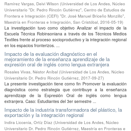
Ramírez Vargas, Deivi Wilson
(
Universidad de Los Andes, Núcleo
Universitario "Dr. Pedro Rincón Gutiérrez", Centro de Estudios de
Frontera e Integración (CEFI) "Dr. José Manuel Briceño Monzillo",
Maestría en Fronteras e Integración, San Cristóbal
,
2016-05-19
)
La investigación tuvo como objetivo Analizar el impacto de la
Escuela Técnica Robinsoniana a través de los Técnicos Medios
Textiles frente al proceso socioproductivo y la integración regional
en los espacios fronterizos. ...
Impacto de la evaluación diagnóstico en el
mejoramiento de la enseñanza aprendizaje de la
expresión oral de inglés como lengua extranjera
Rosales Vivas, Néstor Aníbal
(
Universidad de Los Andes, Núcleo
Universitario Dr. Pedro Rincón Gutiérrez
,
2017-09-27
)
La presente investigación tiene como fin Promover la evaluación
diagnóstica como estrategia que contribuye a la enseñanza
aprendizaje de la Expresión Oral de inglés como lengua
extranjera. Caso: Estudiantes del 3er semestre ...
Impacto de la industria transformadora del plástico, la
exportación y la integración regional
Indira Liccenia, Ortíz Díaz
(
Universidad de Los Andes, Núcleo
Universitario Dr. Pedro Rincón Gutiérrez, Maestría en Fronteras e