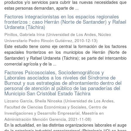
productos y/o servicios para cubrir las nuevas necesidades que
estas personas demandan, aparte de ...
Factores integracionistas en los espacios regionales
fronterizos : caso Herrán (Norte de Santander) y Rafael
Urdaneta (Táchira)
Pinillos, Gabriela Irina
(
Universidad de Los Andes, Núcleo
Universitario Pedro Rincón Gutiérrez
,
2010-12-13
)
Este estudio tiene como eje central la formación de los factores
espaciales fronterizos en los municipios de Herrán (Norte de
Santander) y Rafael Urdaneta (Táchira); se parte del intercambio
comercial agrícola y de la ...
Factores Psicosociales, Sociodemográficos y
Laborales asociados a los niveles del Síndrome de
Burnout y sus estrategias de afrontamiento dentro del
personal de atención al público de las panaderías del
Municipio San Cristóbal Estado Táchira
Lizcano García, Sheila Ninoska
(
Universidad de Los Andes,
Facultad de Ciencias Económicas y Sociales, Centro de
Investigaciones y Desarrollo Empresarial, Maestría en
Administración Mención Gerencia
,
2021-11-08
)
En la actualidad, en las distintas organizaciones laborales el auge
de la psicología industrial organizacional (Psicología I/O) se hace