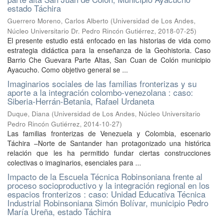
estado Táchira
Guerrero Moreno, Carlos Alberto
(
Universidad de Los Andes,
Núcleo Universitario Dr. Pedro Rincón Gutiérrez
,
2018-07-25
)
El presente estudio está enfocado en las historias de vida como
estrategia didáctica para la enseñanza de la Geohistoria. Caso
Barrio Che Guevara Parte Altas, San Cuan de Colón municipio
Ayacucho. Como objetivo general se ...
Imaginarios sociales de las familias fronterizas y su
aporte a la integración colombo-venezolana : caso:
Siberia-Herrán-Betania, Rafael Urdaneta
Duque, Diana
(
Universidad de Los Andes, Núcleo Universitario
Pedro Rincón Gutiérrez
,
2014-10-27
)
Las familias fronterizas de Venezuela y Colombia, escenario
Táchira –Norte de Santander han protagonizado una histórica
relación que les ha permitido fundar ciertas construcciones
colectivas o imaginarios, esenciales para ...
Impacto de la Escuela Técnica Robinsoniana frente al
proceso socioproductivo y la integración regional en los
espacios fronterizos : caso: Unidad Educativa Técnica
Industrial Robinsoniana Simón Bolívar, municipio Pedro
María Ureña, estado Táchira