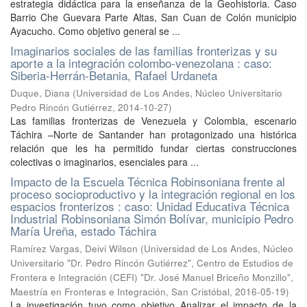
estrategia didáctica para la enseñanza de la Geohistoria. Caso
Barrio Che Guevara Parte Altas, San Cuan de Colón municipio
Ayacucho. Como objetivo general se ...
Imaginarios sociales de las familias fronterizas y su
aporte a la integración colombo-venezolana : caso:
Siberia-Herrán-Betania, Rafael Urdaneta
Duque, Diana
(
Universidad de Los Andes, Núcleo Universitario
Pedro Rincón Gutiérrez
,
2014-10-27
)
Las familias fronterizas de Venezuela y Colombia, escenario
Táchira –Norte de Santander han protagonizado una histórica
relación que les ha permitido fundar ciertas construcciones
colectivas o imaginarios, esenciales para ...
Impacto de la Escuela Técnica Robinsoniana frente al
proceso socioproductivo y la integración regional en los
espacios fronterizos : caso: Unidad Educativa Técnica
Industrial Robinsoniana Simón Bolívar, municipio Pedro
María Ureña, estado Táchira
Ramírez Vargas, Deivi Wilson
(
Universidad de Los Andes, Núcleo
Universitario "Dr. Pedro Rincón Gutiérrez", Centro de Estudios de
Frontera e Integración (CEFI) "Dr. José Manuel Briceño Monzillo",
Maestría en Fronteras e Integración, San Cristóbal
,
2016-05-19
)
La investigación tuvo como objetivo Analizar el impacto de la