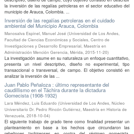
la inversión de las regalías petroleras en el sector educativo del
municipio de Arauca, Colombia. ...
Inversión de las regalías petroleras en el cuidado
ambiental del Municipio Arauca, Colombia
Manosalva Espinel, Manuel José
(
Universidad de Los Andes,
Facultad de Ciencias Económicas y Sociales, Centro de
Investigaciones y Desarrollo Empresarial, Maestría en
Administración Mención Gerencia, Mérida
,
2015-11-20
)
La investigación asume en su naturaleza un enfoque cuantitativo,
presenta un nivel descriptivo, diseño no experimental, tipo
transaccional o transversal, de campo. El objetivo consistió en
analizar la inversión de las ...
Juan Pablo Peñaloza : último representante del
caudillismo en el Táchira durante la dictadura
Gomecista (1908-1932)
Lara Méndez, Luis Eduardo
(
Universidad de Los Andes, Núcleo
Universitario Dr. Pedro Rincón Gutiérrez, Maestría en Historia de
Venezuela
,
2018-10-04
)
El siguiente trabajo de grado tiene como finalidad presentar un
planteamiento en base a los hechos que circundaron las
rebeliones tachirenses en contra del régimen gomecista,