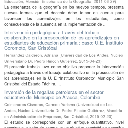
Educación, Mención Enseñanza de la Geografía
,
2011-06-29
)
La enseñanza de la geografía en los nuevos tiempos, presenta
nuevas formas que el docente debe tomar en cuenta para
favorecer los aprendizajes en los estudiantes, como
consecuencia de la ausencia en la implementación de ...
Intervención pedagógica a través del trabajo
colaborativo en la prosecución de los aprendizajes en
estudiantes de educación primaria : caso: U.E. Instituto
Coromoto, San Cristóbal
Hernández Calderón, Adriana
(
Universidad de Los Andes, Núcleo
Universitario Dr. Pedro Rincón Gutiérrez
,
2015-04-23
)
El presente trabajo tuvo como objetivo proponer la intervención
pedagógica a través del trabajo colaborativo en la prosecución de
los aprendizajes en la U. E “Instituto Coromoto” Municipio San
Cristóbal del Estado Táchira. ...
Inversión de la regalías petroleras en el sector
educativo del Municipio de Arauca, Colombia
Colmenares Cisneros, Carmen Yarisma
(
Universidad de Los
Andes, Núcleo Universitario Dr. Pedro Rincón Gutiérrez, Maestría
en Administración de Empresas, San Cristóbal
,
2015-02-20
)
El estudio se corresponde con un enfoque cuantitativo, nivel
descriptivo, diseño de campo, cuyo objetivo consistió en describir