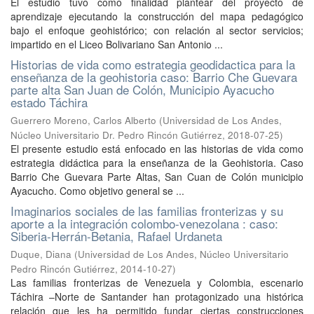
El estudio tuvo como finalidad plantear del proyecto de
aprendizaje ejecutando la construcción del mapa pedagógico
bajo el enfoque geohistórico; con relación al sector servicios;
impartido en el Liceo Bolivariano San Antonio ...
Historias de vida como estrategia geodidactica para la
enseñanza de la geohistoria caso: Barrio Che Guevara
parte alta San Juan de Colón, Municipio Ayacucho
estado Táchira
Guerrero Moreno, Carlos Alberto
(
Universidad de Los Andes,
Núcleo Universitario Dr. Pedro Rincón Gutiérrez
,
2018-07-25
)
El presente estudio está enfocado en las historias de vida como
estrategia didáctica para la enseñanza de la Geohistoria. Caso
Barrio Che Guevara Parte Altas, San Cuan de Colón municipio
Ayacucho. Como objetivo general se ...
Imaginarios sociales de las familias fronterizas y su
aporte a la integración colombo-venezolana : caso:
Siberia-Herrán-Betania, Rafael Urdaneta
Duque, Diana
(
Universidad de Los Andes, Núcleo Universitario
Pedro Rincón Gutiérrez
,
2014-10-27
)
Las familias fronterizas de Venezuela y Colombia, escenario
Táchira –Norte de Santander han protagonizado una histórica
relación que les ha permitido fundar ciertas construcciones