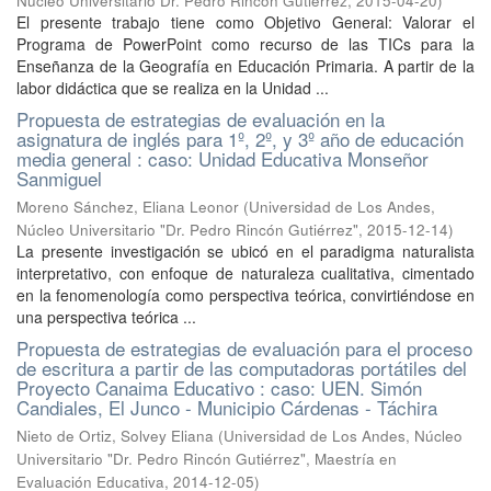
Núcleo Universitario Dr. Pedro Rincón Gutiérrez
,
2015-04-20
)
El presente trabajo tiene como Objetivo General: Valorar el
Programa de PowerPoint como recurso de las TICs para la
Enseñanza de la Geografía en Educación Primaria. A partir de la
labor didáctica que se realiza en la Unidad ...
Propuesta de estrategias de evaluación en la
asignatura de inglés para 1º, 2º, y 3º año de educación
media general : caso: Unidad Educativa Monseñor
Sanmiguel
Moreno Sánchez, Eliana Leonor
(
Universidad de Los Andes,
Núcleo Universitario "Dr. Pedro Rincón Gutiérrez"
,
2015-12-14
)
La presente investigación se ubicó en el paradigma naturalista
interpretativo, con enfoque de naturaleza cualitativa, cimentado
en la fenomenología como perspectiva teórica, convirtiéndose en
una perspectiva teórica ...
Propuesta de estrategias de evaluación para el proceso
de escritura a partir de las computadoras portátiles del
Proyecto Canaima Educativo : caso: UEN. Simón
Candiales, El Junco - Municipio Cárdenas - Táchira
Nieto de Ortiz, Solvey Eliana
(
Universidad de Los Andes, Núcleo
Universitario "Dr. Pedro Rincón Gutiérrez", Maestría en
Evaluación Educativa
,
2014-12-05
)