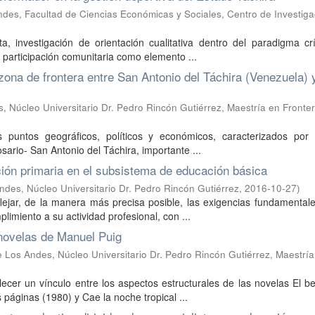
des, Facultad de Ciencias Económicas y Sociales, Centro de Investiga
, investigación de orientación cualitativa dentro del paradigma crí
 participación comunitaria como elemento ...
zona de frontera entre San Antonio del Táchira (Venezuela) y
, Núcleo Universitario Dr. Pedro Rincón Gutiérrez, Maestría en Fronte
s puntos geográficos, políticos y económicos, caracterizados por
osario- San Antonio del Táchira, importante ...
ación primaria en el subsistema de educación básica
ndes, Núcleo Universitario Dr. Pedro Rincón Gutiérrez
,
2016-10-27
)
flejar, de la manera más precisa posible, las exigencias fundamental
imiento a su actividad profesional, con ...
 novelas de Manuel Puig
 Los Andes, Núcleo Universitario Dr. Pedro Rincón Gutiérrez, Maestría
ecer un vínculo entre los aspectos estructurales de las novelas El b
 páginas (1980) y Cae la noche tropical ...