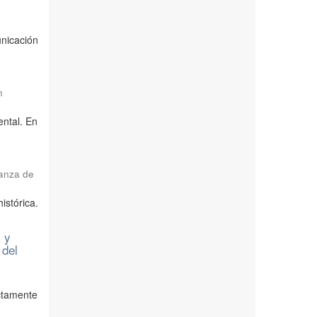
nicación
n
ental. En
ñanza de
stórica.
 y
 del
ectamente