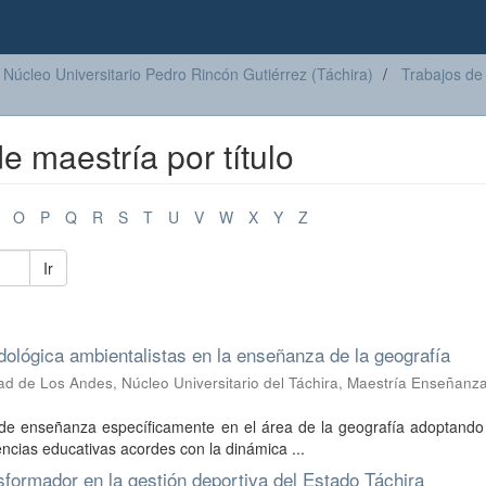
Núcleo Universitario Pedro Rincón Gutiérrez (Táchira)
Trabajos de
e maestría por título
O
P
Q
R
S
T
U
V
W
X
Y
Z
Ir
ológica ambientalistas en la enseñanza de la geografía
ad de Los Andes, Núcleo Universitario del Táchira, Maestría Enseñanza
a de enseñanza específicamente en el área de la geografía adoptando
ncias educativas acordes con la dinámica ...
formador en la gestión deportiva del Estado Táchira