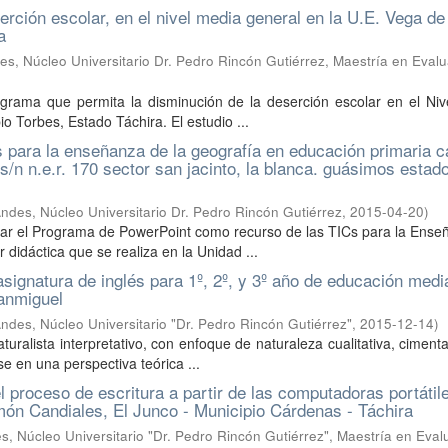
ción escolar, en el nivel media general en la U.E. Vega de
a
s, Núcleo Universitario Dr. Pedro Rincón Gutiérrez, Maestría en Eval
grama que permita la disminución de la deserción escolar en el Niv
o Torbes, Estado Táchira. El estudio ...
 para la enseñanza de la geografía en educación primaria c
/n n.e.r. 170 sector san jacinto, la blanca. guásimos estad
ndes, Núcleo Universitario Dr. Pedro Rincón Gutiérrez
,
2015-04-20
)
orar el Programa de PowerPoint como recurso de las TICs para la Ens
 didáctica que se realiza en la Unidad ...
asignatura de inglés para 1º, 2º, y 3º año de educación medi
anmiguel
ndes, Núcleo Universitario "Dr. Pedro Rincón Gutiérrez"
,
2015-12-14
)
uralista interpretativo, con enfoque de naturaleza cualitativa, ciment
e en una perspectiva teórica ...
 proceso de escritura a partir de las computadoras portátil
ón Candiales, El Junco - Municipio Cárdenas - Táchira
, Núcleo Universitario "Dr. Pedro Rincón Gutiérrez", Maestría en Eval