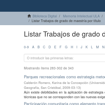
Biblioteca Digital
Memoria Intelectual ULA
Listar Trabajos de grado de maestría por título
Listar Trabajos de grado d
0-9
A
B
C
D
E
F
G
H
I
J
K
L
M
N
Mostrando ítems 283-302 de 343
Parques recreacionales como estrategia metod
Calderón Romero, Karina de la Concepción
(
Universid
Geografía, San Cristóbal
,
2009-03-13
)
Aún existe debilidades en la aplicación de estrategi
técnicas que no se corresponden con las nuevas exige
Participación comunitaria como elemento trans