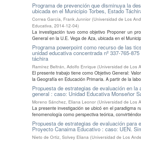
Programa de prevención que disminuya la deser
ubicada en el Municipio Torbes, Estado Táchir
Correa García, Frank Junnior
(
Universidad de Los Ande
Educativa
,
2014-12-04
)
La investigación tuvo como objetivo Proponer un pro
General en la U.E. Vega de Aza, ubicada en el Municipi
Programa powerpoint como recurso de las tics
unidad educativa concentrada nº 337-765-875 s
táchira
Ramírez Beltrán, Adolfo Enrique
(
Universidad de Los A
El presente trabajo tiene como Objetivo General: Val
la Geografía en Educación Primaria. A partir de la labor
Propuesta de estrategias de evaluación en la 
general : caso: Unidad Educativa Monseñor S
Moreno Sánchez, Eliana Leonor
(
Universidad de Los A
La presente investigación se ubicó en el paradigma nat
fenomenología como perspectiva teórica, convirtiéndos
Propuesta de estrategias de evaluación para el
Proyecto Canaima Educativo : caso: UEN. Sim
Nieto de Ortiz, Solvey Eliana
(
Universidad de Los Andes