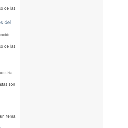
so de las
es del
uación
so de las
aestría
estas son
 un tema