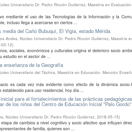
cleo Universitario Dr. Pedro Rincón Gutiérrez, Maestría en Evaluación
vo mediante el uso de las Tecnologías de la Información y la Comu
e, incluso llega a acercarse en ciertos ...
s media del Caño Bubuquí, El Vigia, estado Mérida
os Andes, Núcleo Universitario Dr. Pedro Rincón Gutiérrez, Maestría e
-03-12
)
, sociales, económicos y culturales origina el deterioro socio ambi
 estudio en el sector de ...
la enseñanza de la Geografía
cleo Universitario del Táchira, Maestría en Educación. Mención Ense
pacio es cada vez más evidente como efecto de la dinámica socio-hi
 establecido para uso residencial, hoy día ...
icial para el fortalecimientos de las prácticas pedagógicas
r de los niños del Centro de Educación Inicial "Palo Gordo"
s, Núcleo Universitario Dr. Pedro Rincón Gutiérrez
,
2018-05-15
)
 etapa de cambios a nivel cognitivo y socio afectivo que influyen dir
presentantes de familia, quienes son ...