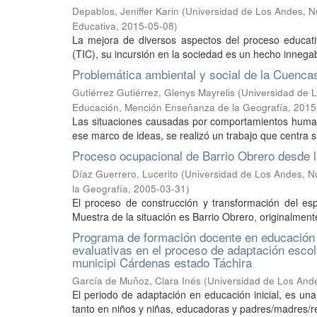
Depablos, Jeniffer Karin
(
Universidad de Los Andes, Nú
Educativa
,
2015-05-08
)
La mejora de diversos aspectos del proceso educati
(TIC), su incursión en la sociedad es un hecho innegabl
Problemática ambiental y social de la Cuenca
Gutiérrez Gutiérrez, Glenys Mayrelis
(
Universidad de L
Educación, Mención Enseñanza de la Geografía
,
2015
Las situaciones causadas por comportamientos humanos
ese marco de ideas, se realizó un trabajo que centra su
Proceso ocupacional de Barrio Obrero desde 
Díaz Guerrero, Lucerito
(
Universidad de Los Andes, Nú
la Geografía
,
2005-03-31
)
El proceso de construcción y transformación del es
Muestra de la situación es Barrio Obrero, originalmente
Programa de formación docente en educación in
evaluativas en el proceso de adaptación escola
municipi Cárdenas estado Táchira
García de Muñoz, Clara Inés
(
Universidad de Los Ande
El periodo de adaptación en educación inicial, es una
tanto en niños y niñas, educadoras y padres/madres/re