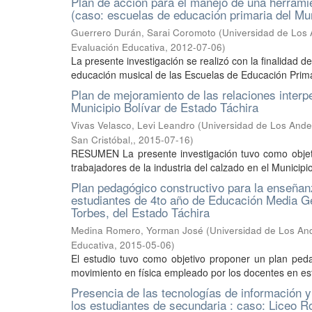
Plan de acción para el manejo de una herramie
(caso: escuelas de educación primaria del Mu
Guerrero Durán, Sarai Coromoto
(
Universidad de Los 
Evaluación Educativa
,
2012-07-06
)
La presente investigación se realizó con la finalidad d
educación musical de las Escuelas de Educación Primar
Plan de mejoramiento de las relaciones interpe
Municipio Bolívar de Estado Táchira
Vivas Velasco, Levi Leandro
(
Universidad de Los Andes
San Cristóbal,
,
2015-07-16
)
RESUMEN La presente investigación tuvo como objetiv
trabajadores de la industria del calzado en el Municipio
Plan pedagógico constructivo para la enseñan
estudiantes de 4to año de Educación Media Ge
Torbes, del Estado Táchira
Medina Romero, Yorman José
(
Universidad de Los And
Educativa
,
2015-05-06
)
El estudio tuvo como objetivo proponer un plan peda
movimiento en física empleado por los docentes en est
Presencia de las tecnologías de información 
los estudiantes de secundaria : caso: Liceo