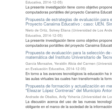
Educativa
,
2014-12-05
)
La presente investigación tiene como objetivo proponer
computadoras portátiles del proyecto Canaima Educativo
Propuesta de estrategias de evaluación para el
Proyecto Canaima Educativo : caso: UEN. Sim
Nieto de Ortiz, Solvey Eliana
(
Universidad de Los Andes
Educativa
,
2014-12-05
)
La presente investigación tiene como objetivo proponer
computadoras portátiles del proyecto Canaima Educativo
Propuesta de evaluación para la selección de 
matemática del Instituto Universitario de Tec
García Monsalve, Yeraldin Alicia del Carmen
(
Universi
en Evaluación Educativa
,
2014-12-05
)
En torno a los avances tecnológicos la educación ha i
las aulas virtuales las cuales han transformado la forma
Propuesta de formación y actualización en me
"Eleazar López Contreras" del Municipio Ant
Andrade de Oballos, Anlly Yohenia
(
Universidad de Los
La discusión acerca del uso de las nuevas tecnologí
obligante en el marco de la sociedad de la información