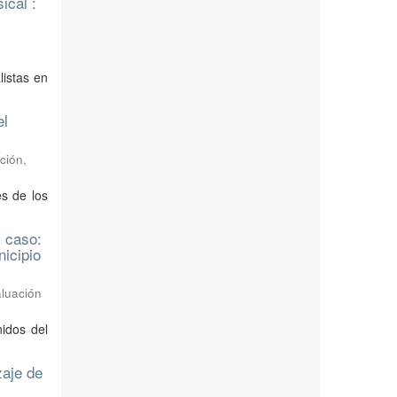
ical :
listas en
el
ción,
s de los
: caso:
icipio
aluación
idos del
zaje de