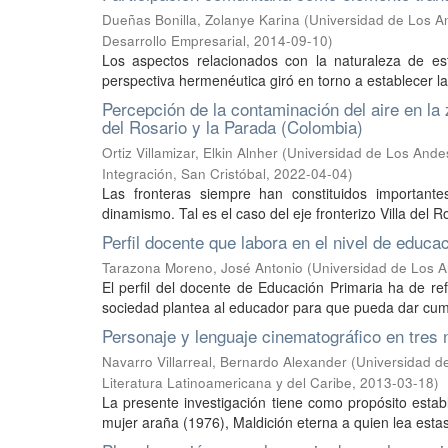
Dueñas Bonilla, Zolanye Karina
(
Universidad de Los An
Desarrollo Empresarial
,
2014-09-10
)
Los aspectos relacionados con la naturaleza de esta
perspectiva hermenéutica giró en torno a establecer la
Percepción de la contaminación del aire en la 
del Rosario y la Parada (Colombia)
Ortiz Villamizar, Elkin Alnher
(
Universidad de Los Andes
Integración, San Cristóbal
,
2022-04-04
)
Las fronteras siempre han constituidos importante
dinamismo. Tal es el caso del eje fronterizo Villa del R
Perfil docente que labora en el nivel de educ
Tarazona Moreno, José Antonio
(
Universidad de Los A
El perfil del docente de Educación Primaria ha de re
sociedad plantea al educador para que pueda dar cumpl
Personaje y lenguaje cinematográfico en tres
Navarro Villarreal, Bernardo Alexander
(
Universidad de
Literatura Latinoamericana y del Caribe
,
2013-03-18
)
La presente investigación tiene como propósito establ
mujer araña (1976), Maldición eterna a quien lea estas