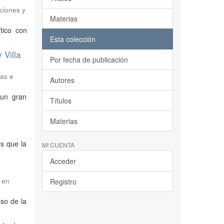
ciones y
Materias
tico con
Esta colección
 Villa
Por fecha de publicación
ras e
Autores
 un gran
Títulos
Materias
es que la
MI CUENTA
Acceder
 en
Registro
eso de la