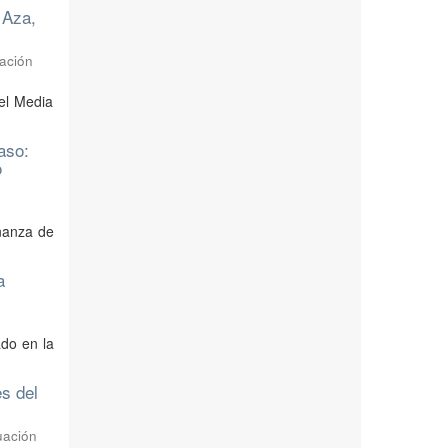
 Aza,
uación
el Media
aso:
o
eñanza de
a
ado en la
es del
uación