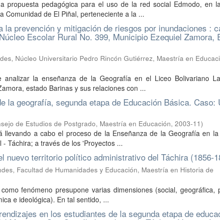
na propuesta pedagógica para el uso de la red social Edmodo, en l
 Comunidad de El Piñal, perteneciente a la ...
a la prevención y mitigación de riesgos por inundaciones : c
 Núcleo Escolar Rural No. 399, Municipio Ezequiel Zamora, 
des, Núcleo Universitario Pedro Rincón Gutiérrez, Maestría en Educac
e analizar la enseñanza de la Geografía en el Liceo Bolivariano La
amora, estado Barinas y sus relaciones con ...
e la geografía, segunda etapa de Educación Básica. Caso: 
sejo de Estudios de Postgrado, Maestría en Educación
,
2003-11
)
á llevando a cabo el proceso de la Enseñanza de la Geografía en la
 Táchira; a través de los 'Proyectos ...
l nuevo territorio político administrativo del Táchira (1856-1
ndes, Facultad de Humanidades y Educación, Maestría en Historia de
IX como fenómeno presupone varias dimensiones (social, geográfica, p
a e ideológica). En tal sentido, ...
rendizajes en los estudiantes de la segunda etapa de educa