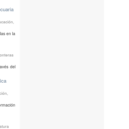
ecuaria
ucación,
las en la
ronteras
ravés del
ica
ción,
ormación
atura