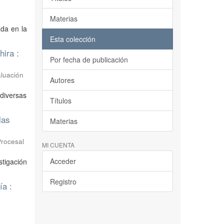
Materias
ada en la
Esta colección
hira :
Por fecha de publicación
aluación
Autores
 diversas
Títulos
las
Materias
Procesal
MI CUENTA
Acceder
stigación
Registro
ía :