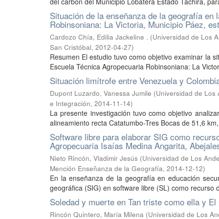
del carbón del Municipio Lobatera Estado Táchira, para 
Situación de la enseñanza de la geografía en 
Robinsoniana: La Victoria, Municipio Páez, e
Cardozo Chía, Edilia Jackeline .
(
Universidad de Los A
San Cristóbal
,
2012-04-27
)
Resumen El estudio tuvo como objetivo examinar la sit
Escuela Técnica Agropecuaria Robinsoniana: La Victoria.
Situación limítrofe entre Venezuela y Colombi
Dupont Luzardo, Vanessa Jumile
(
Universidad de Los 
e Integración
,
2014-11-14
)
La presente investigación tuvo como objetivo analizar
alineamiento recta Catatumbo-Tres Bocas de 51,6 km, u
Software libre para elaborar SIG como recurs
Agropecuaria Isaías Medina Angarita, Abejales
Nieto Rincón, Vladimir Jesús
(
Universidad de Los Andes
Mención Enseñanza de la Geografía
,
2014-12-12
)
En la enseñanza de la geografía en educación secun
geográfica (SIG) en software libre (SL) como recurso di
Soledad y muerte en Tan triste como ella y El
Rincón Quintero, María Milena
(
Universidad de Los And