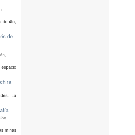
n
s de 4to,
vés de
ión,
l espacio
chira
ades. La
afía
ión,
las minas