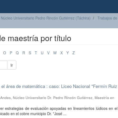
Núcleo Universitario Pedro Rincón Gutiérrez (Táchira)
Trabajos de
e maestría por título
O
P
Q
R
S
T
U
V
W
X
Y
Z
Ir
 el área de matemática : caso: Liceo Nacional "Fermín Ruiz
Andes, Núcleo Universitario Dr. Pedro Rincón Gutiérrez, Maestría en
ner estrategias de evaluación apoyadas en lineamientos lúdicos en e
icado en el cobre municipio Dr. "José ...