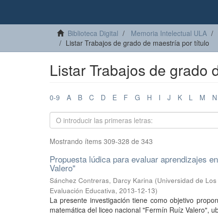
Biblioteca Digital
Memoria Intelectual ULA
Listar Trabajos de grado de maestría por título
Listar Trabajos de grado d
0-9
A
B
C
D
E
F
G
H
I
J
K
L
M
N
Mostrando ítems 309-328 de 343
Propuesta lúdica para evaluar aprendizajes en
Valero"
Sánchez Contreras, Darcy Karina
(
Universidad de Los 
Evaluación Educativa
,
2013-12-13
)
La presente investigación tiene como objetivo propo
matemática del liceo nacional "Fermín Ruíz Valero", ub