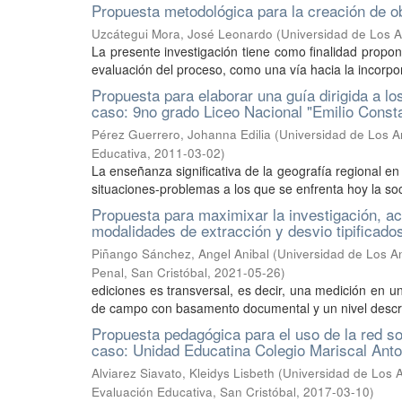
Propuesta metodológica para la creación de ob
Uzcátegui Mora, José Leonardo
(
Universidad de Los A
La presente investigación tiene como finalidad propo
evaluación del proceso, como una vía hacia la incorpor
Propuesta para elaborar una guía dirigida a lo
caso: 9no grado Liceo Nacional "Emilio Const
Pérez Guerrero, Johanna Edilia
(
Universidad de Los An
Educativa
,
2011-03-02
)
La enseñanza significativa de la geografía regional en 
situaciones-problemas a los que se enfrenta hoy la soc
Propuesta para maximixar la investigación, acc
modalidades de extracción y desvio tipificad
Piñango Sánchez, Angel Anibal
(
Universidad de Los An
Penal, San Cristóbal
,
2021-05-26
)
ediciones es transversal, es decir, una medición en 
de campo con basamento documental y un nivel descrip
Propuesta pedagógica para el uso de la red 
caso: Unidad Educatina Colegio Mariscal Ant
Alviarez Siavato, Kleidys Lisbeth
(
Universidad de Los A
Evaluación Educativa, San Cristóbal
,
2017-03-10
)