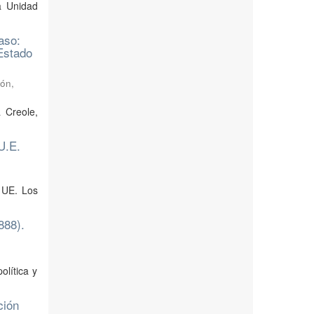
a Unidad
aso:
Estado
ión,
 Creole,
U.E.
 UE. Los
888).
olítica y
ción