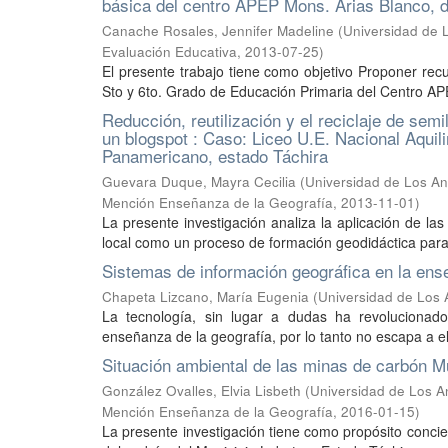
básica del centro APEP Mons. Arias Blanco, d
Canache Rosales, Jennifer Madeline
(
Universidad de L
Evaluación Educativa
,
2013-07-25
)
El presente trabajo tiene como objetivo Proponer recu
Sto y 6to. Grado de Educación Primaria del Centro APE
Reducción, reutilización y el reciclaje de se
un blogspot : Caso: Liceo U.E. Nacional Aquil
Panamericano, estado Táchira
Guevara Duque, Mayra Cecilia
(
Universidad de Los An
Mención Enseñanza de la Geografía
,
2013-11-01
)
La presente investigación analiza la aplicación de las 
local como un proceso de formación geodidáctica para 
Sistemas de información geográfica en la ens
Chapeta Lizcano, María Eugenia
(
Universidad de Los A
La tecnología, sin lugar a dudas ha revolucionad
enseñanza de la geografía, por lo tanto no escapa a ell
Situación ambiental de las minas de carbón Mu
González Ovalles, Elvia Lisbeth
(
Universidad de Los An
Mención Enseñanza de la Geografía
,
2016-01-15
)
La presente investigación tiene como propósito concie