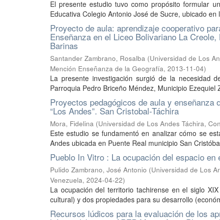
El presente estudio tuvo como propósito formular u
Educativa Colegio Antonio José de Sucre, ubicado en la
Proyecto de aula: aprendizaje cooperativo par
Enseñanza en el Liceo Bolivariano La Creole,
Barinas
Santander Zambrano, Rosalba
(
Universidad de Los An
Mención Enseñanza de la Geografía
,
2013-11-04
)
La presente investigación surgió de la necesidad d
Parroquia Pedro Briceño Méndez, Municipio Ezequiel Z
Proyectos pedagógicos de aula y enseñanza d
“Los Andes”. San Cristobal-Táchira
Mora, Fidelina
(
Universidad de Los Andes Táchira, Con
Este estudio se fundamentó en analizar cómo se est
Andes ubicada en Puente Real municipio San Cristóbal -
Pueblo In Vitro : La ocupación del espacio en e
Pulido Zambrano, José Antonio
(
Universidad de Los A
Venezuela
,
2024-04-22
)
La ocupación del territorio tachirense en el siglo X
cultural) y dos propiedades para su desarrollo (económic
Recursos lúdicos para la evaluación de los ap