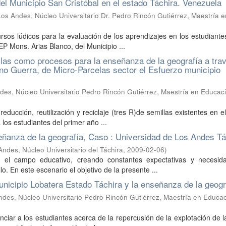
el Municipio San Cristóbal en el estado Táchira. Venezuela
os Andes, Núcleo Universitario Dr. Pedro Rincón Gutiérrez, Maestría e
rsos lúdicos para la evaluación de los aprendizajes en los estudiante
P Mons. Arias Blanco, del Municipio ...
millas como procesos para la enseñanza de la geografía a tra
ino Guerra, de Micro-Parcelas sector el Esfuerzo municipio
des, Núcleo Universitario Pedro Rincón Gutiérrez, Maestría en Educac
reducción, reutilización y reciclaje (tres R)de semillas existentes en e
los estudiantes del primer año ...
eñanza de la geografía, Caso : Universidad de Los Andes Tá
ndes, Núcleo Universitario del Táchira
,
2009-02-06
)
o el campo educativo, creando constantes expectativas y necesid
o. En este escenario el objetivo de la presente ...
nicipio Lobatera Estado Táchira y la enseñanza de la geogr
des, Núcleo Universitario Pedro Rincón Gutiérrez, Maestría en Educac
nciar a los estudiantes acerca de la repercusión de la explotación de 