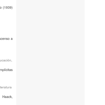
zo (1939)
ascenso a
ducación
,
mplícitas
teratura
o Haack,