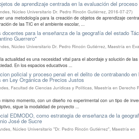
jetos de aprendizaje centrada en la evaluación del proceso
ndes, Núcleo Universitario Dr. Pedro Rincón Gutiérrez
,
2016-07-27
)
ner una metodología para la creación de objetos de aprendizaje centr
ación de las TIC en el ambiente escolar, ...
s docentes para la enseñanza de la geografía del estado Tác
antino Guerrero"
des, Núcleo Universitario Dr. Pedro Rincón Gutiérrez, Maestría en Ev
la actualidad es una necesidad vital para el abordaje y solución de las
iedad. En los espacios educativos ...
ion policial y proceso penal en el delito de contrabando en 
os en Ley Orgánica de Precios Justos
des, Facultad de Ciencias Jurídicas y Políticas, Maestría en Derecho 
un mismo momento, con un diseño no experimental con un tipo de inve
tivo, sigue la modalidad de proyecto ...
social EDMODO, como estrategia de enseñanza de la geograf
onio José de Sucre
ndes, Núcleo Universitario "Dr. Pedro Rincón Gutiérrez", Maestría en