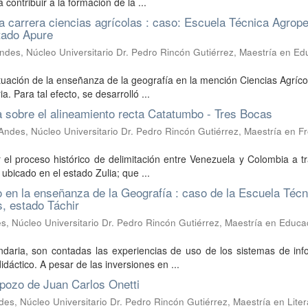
contribuir a la formación de la ...
la carrera ciencias agrícolas : caso: Escuela Técnica Agrop
stado Apure
ndes, Núcleo Universitario Dr. Pedro Rincón Gutiérrez, Maestría en Ed
uación de la enseñanza de la geografía en la mención Ciencias Agríco
 Para tal efecto, se desarrolló ...
a sobre el alineamiento recta Catatumbo - Tres Bocas
Andes, Núcleo Universitario Dr. Pedro Rincón Gutiérrez, Maestría en F
 el proceso histórico de delimitación entre Venezuela y Colombia a t
bicado en el estado Zulia; que ...
o en la enseñanza de la Geografía : caso de la Escuela Técn
, estado Táchir
, Núcleo Universitario Dr. Pedro Rincón Gutiérrez, Maestría en Educa
daria, son contadas las experiencias de uso de los sistemas de inf
dáctico. A pesar de las inversiones en ...
 pozo de Juan Carlos Onetti
es, Núcleo Universitario Dr. Pedro Rincón Gutiérrez, Maestría en Liter