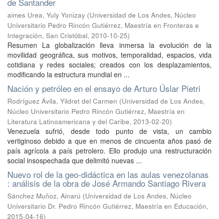
de Santander
aimes Urea, Yuly Yonizay
(
Universidad de Los Andes, Núcleo
Universitario Pedro Rincón Gutiérrez, Maestría en Fronteras e
Integración, San Cristóbal
,
2010-10-25
)
Resumen La globalización lleva inmersa la evolución de la
movilidad geográfica, sus motivos, temporalidad, espacios, vida
cotidiana y redes sociales; creados con los desplazamientos,
modificando la estructura mundial en ...
Nación y petróleo en el ensayo de Arturo Úslar Pietri
Rodríguez Ávila, Yildret del Carmen
(
Universidad de Los Andes,
Núcleo Universitario Pedro Rincón Gutiérrez, Maestría en
Literatura Latinoamericana y del Caribe
,
2013-02-20
)
Venezuela sufrió, desde todo punto de vista, un cambio
vertiginoso debido a que en menos de cincuenta años pasó de
país agrícola a país petrolero. Ello produjo una restructuración
social insospechada que delimitó nuevas ...
Nuevo rol de la geo-didáctica en las aulas venezolanas
: análisis de la obra de José Armando Santiago Rivera
Sánchez Muñoz, Ainarú
(
Universidad de Los Andes, Núcleo
Universitario Dr. Pedro Rincón Gutiérrez, Maestría en Educación
,
2015-04-16
)