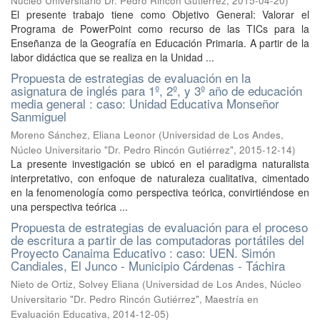
Núcleo Universitario Dr. Pedro Rincón Gutiérrez
,
2015-04-20
)
El presente trabajo tiene como Objetivo General: Valorar el
Programa de PowerPoint como recurso de las TICs para la
Enseñanza de la Geografía en Educación Primaria. A partir de la
labor didáctica que se realiza en la Unidad ...
Propuesta de estrategias de evaluación en la
asignatura de inglés para 1º, 2º, y 3º año de educación
media general : caso: Unidad Educativa Monseñor
Sanmiguel
Moreno Sánchez, Eliana Leonor
(
Universidad de Los Andes,
Núcleo Universitario "Dr. Pedro Rincón Gutiérrez"
,
2015-12-14
)
La presente investigación se ubicó en el paradigma naturalista
interpretativo, con enfoque de naturaleza cualitativa, cimentado
en la fenomenología como perspectiva teórica, convirtiéndose en
una perspectiva teórica ...
Propuesta de estrategias de evaluación para el proceso
de escritura a partir de las computadoras portátiles del
Proyecto Canaima Educativo : caso: UEN. Simón
Candiales, El Junco - Municipio Cárdenas - Táchira
Nieto de Ortiz, Solvey Eliana
(
Universidad de Los Andes, Núcleo
Universitario "Dr. Pedro Rincón Gutiérrez", Maestría en
Evaluación Educativa
,
2014-12-05
)