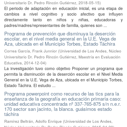
Universitario Dr. Pedro Rincón Gutiérrez
,
2018-05-15
)
El periodo de adaptación en educación inicial, es una etapa de
cambios a nivel cognitivo y socio afectivo que influyen
directamente tanto en niños y niñas, educadoras y
padres/madres/representantes de familia, quienes son ...
Programa de prevención que disminuya la deserción
escolar, en el nivel media general en la U.E. Vega de
Aza, ubicada en el Municipio Torbes, Estado Táchira
Correa García, Frank Junnior
(
Universidad de Los Andes, Núcleo
Universitario Dr. Pedro Rincón Gutiérrez, Maestría en Evaluación
Educativa
,
2014-12-04
)
La investigación tuvo como objetivo Proponer un programa que
permita la disminución de la deserción escolar en el Nivel Media
General en la U.E. Vega de Aza, ubicada en el Municipio Torbes,
Estado Táchira. El estudio ...
Programa powerpoint como recurso de las tics para la
enseñanza de la geografía en educación primaria caso:
unidad educativa concentrada nº 337-765-875 s/n n.e.r.
170 sector san jacinto, la blanca. guásimos estado
táchira
Ramírez Beltrán, Adolfo Enrique
(
Universidad de Los Andes,