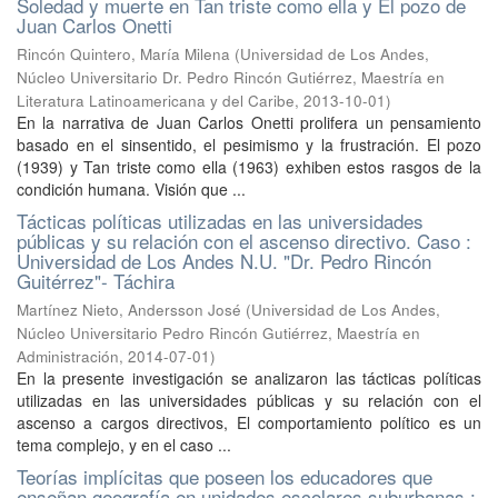
Soledad y muerte en Tan triste como ella y El pozo de
Juan Carlos Onetti
Rincón Quintero, María Milena
(
Universidad de Los Andes,
Núcleo Universitario Dr. Pedro Rincón Gutiérrez, Maestría en
Literatura Latinoamericana y del Caribe
,
2013-10-01
)
En la narrativa de Juan Carlos Onetti prolifera un pensamiento
basado en el sinsentido, el pesimismo y la frustración. El pozo
(1939) y Tan triste como ella (1963) exhiben estos rasgos de la
condición humana. Visión que ...
Tácticas políticas utilizadas en las universidades
públicas y su relación con el ascenso directivo. Caso :
Universidad de Los Andes N.U. "Dr. Pedro Rincón
Guitérrez"- Táchira
Martínez Nieto, Andersson José
(
Universidad de Los Andes,
Núcleo Universitario Pedro Rincón Gutiérrez, Maestría en
Administración
,
2014-07-01
)
En la presente investigación se analizaron las tácticas políticas
utilizadas en las universidades públicas y su relación con el
ascenso a cargos directivos, El comportamiento político es un
tema complejo, y en el caso ...
Teorías implícitas que poseen los educadores que
enseñan geografía en unidades escolares suburbanas :