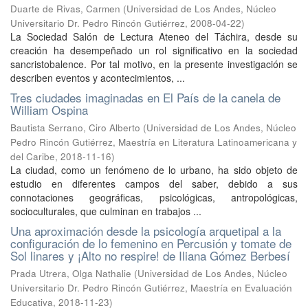
Duarte de Rivas, Carmen
(
Universidad de Los Andes, Núcleo
Universitario Dr. Pedro Rincón Gutiérrez
,
2008-04-22
)
La Sociedad Salón de Lectura Ateneo del Táchira, desde su
creación ha desempeñado un rol significativo en la sociedad
sancristobalence. Por tal motivo, en la presente investigación se
describen eventos y acontecimientos, ...
Tres ciudades imaginadas en El País de la canela de
William Ospina
Bautista Serrano, Ciro Alberto
(
Universidad de Los Andes, Núcleo
Pedro Rincón Gutiérrez, Maestría en Literatura Latinoamericana y
del Caribe
,
2018-11-16
)
La ciudad, como un fenómeno de lo urbano, ha sido objeto de
estudio en diferentes campos del saber, debido a sus
connotaciones geográficas, psicológicas, antropológicas,
socioculturales, que culminan en trabajos ...
Una aproximación desde la psicología arquetipal a la
configuración de lo femenino en Percusión y tomate de
Sol linares y ¡Alto no respire! de Iliana Gómez Berbesí
Prada Utrera, Olga Nathalie
(
Universidad de Los Andes, Núcleo
Universitario Dr. Pedro Rincón Gutiérrez, Maestría en Evaluación
Educativa
,
2018-11-23
)