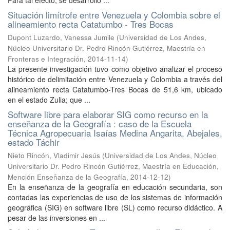
Para tal efecto, se desarrolló ...
Situación limítrofe entre Venezuela y Colombia sobre el
alineamiento recta Catatumbo - Tres Bocas
Dupont Luzardo, Vanessa Jumile
(
Universidad de Los Andes,
Núcleo Universitario Dr. Pedro Rincón Gutiérrez, Maestría en
Fronteras e Integración
,
2014-11-14
)
La presente investigación tuvo como objetivo analizar el proceso
histórico de delimitación entre Venezuela y Colombia a través del
alineamiento recta Catatumbo-Tres Bocas de 51,6 km, ubicado
en el estado Zulia; que ...
Software libre para elaborar SIG como recurso en la
enseñanza de la Geografía : caso de la Escuela
Técnica Agropecuaria Isaías Medina Angarita, Abejales,
estado Táchir
Nieto Rincón, Vladimir Jesús
(
Universidad de Los Andes, Núcleo
Universitario Dr. Pedro Rincón Gutiérrez, Maestría en Educación,
Mención Enseñanza de la Geografía
,
2014-12-12
)
En la enseñanza de la geografía en educación secundaria, son
contadas las experiencias de uso de los sistemas de información
geográfica (SIG) en software libre (SL) como recurso didáctico. A
pesar de las inversiones en ...