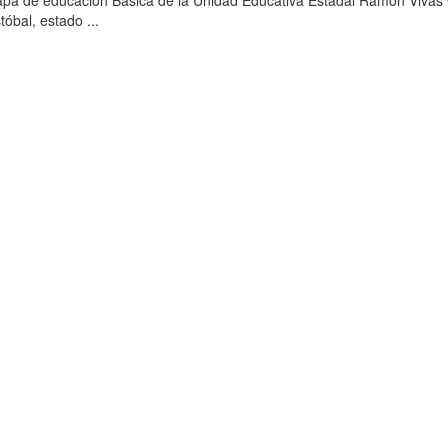
Etapa de educación Básica de la Unidad Educativa Estadal Ramón Viva
óbal, estado ...