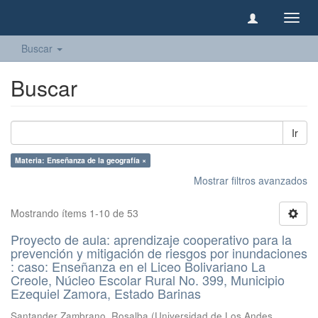
Camb
naveg
Buscar
Buscar
Ir
Materia: Enseñanza de la geografía ×
Mostrar filtros avanzados
Mostrando ítems 1-10 de 53
Proyecto de aula: aprendizaje cooperativo para la
prevención y mitigación de riesgos por inundaciones
: caso: Enseñanza en el Liceo Bolivariano La
Creole, Núcleo Escolar Rural No. 399, Municipio
Ezequiel Zamora, Estado Barinas
Santander Zambrano, Rosalba
(
Universidad de Los Andes,