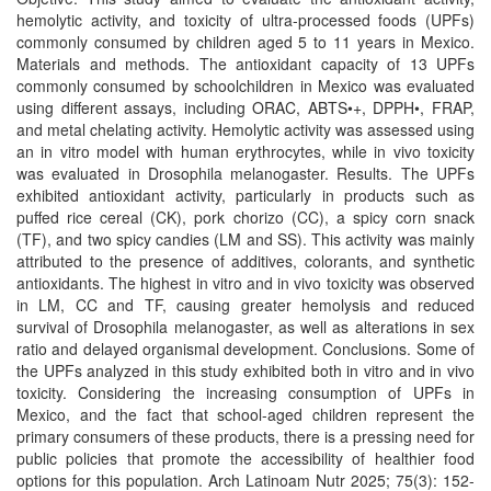
hemolytic activity, and toxicity of ultra-processed foods (UPFs)
commonly consumed by children aged 5 to 11 years in Mexico.
Materials and methods. The antioxidant capacity of 13 UPFs
commonly consumed by schoolchildren in Mexico was evaluated
using different assays, including ORAC, ABTS•+, DPPH•, FRAP,
and metal chelating activity. Hemolytic activity was assessed using
an in vitro model with human erythrocytes, while in vivo toxicity
was evaluated in Drosophila melanogaster. Results. The UPFs
exhibited antioxidant activity, particularly in products such as
puffed rice cereal (CK), pork chorizo (CC), a spicy corn snack
(TF), and two spicy candies (LM and SS). This activity was mainly
attributed to the presence of additives, colorants, and synthetic
antioxidants. The highest in vitro and in vivo toxicity was observed
in LM, CC and TF, causing greater hemolysis and reduced
survival of Drosophila melanogaster, as well as alterations in sex
ratio and delayed organismal development. Conclusions. Some of
the UPFs analyzed in this study exhibited both in vitro and in vivo
toxicity. Considering the increasing consumption of UPFs in
Mexico, and the fact that school-aged children represent the
primary consumers of these products, there is a pressing need for
public policies that promote the accessibility of healthier food
options for this population. Arch Latinoam Nutr 2025; 75(3): 152-