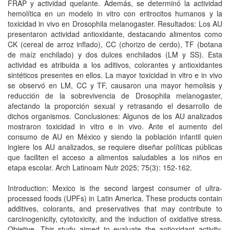
FRAP y actividad quelante. Además, se determinó la actividad
hemolítica en un modelo in vitro con eritrocitos humanos y la
toxicidad in vivo en Drosophila melanogaster. Resultados: Los AU
presentaron actividad antioxidante, destacando alimentos como
CK (cereal de arroz inflado), CC (chorizo de cerdo), TF (botana
de maíz enchilado) y dos dulces enchilados (LM y SS). Esta
actividad es atribuida a los aditivos, colorantes y antioxidantes
sintéticos presentes en ellos. La mayor toxicidad in vitro e in vivo
se observó en LM, CC y TF, causaron una mayor hemolisis y
reducción de la sobrevivencia de Drosophila melanogaster,
afectando la proporción sexual y retrasando el desarrollo de
dichos organismos. Conclusiones: Algunos de los AU analizados
mostraron toxicidad in vitro e in vivo. Ante el aumento del
consumo de AU en México y siendo la población infantil quien
ingiere los AU analizados, se requiere diseñar políticas públicas
que faciliten el acceso a alimentos saludables a los niños en
etapa escolar. Arch Latinoam Nutr 2025; 75(3): 152-162.
Introduction: Mexico is the second largest consumer of ultra-
processed foods (UPFs) in Latin America. These products contain
additives, colorants, and preservatives that may contribute to
carcinogenicity, cytotoxicity, and the induction of oxidative stress.
Objetive. This study aimed to evaluate the antioxidant activity,